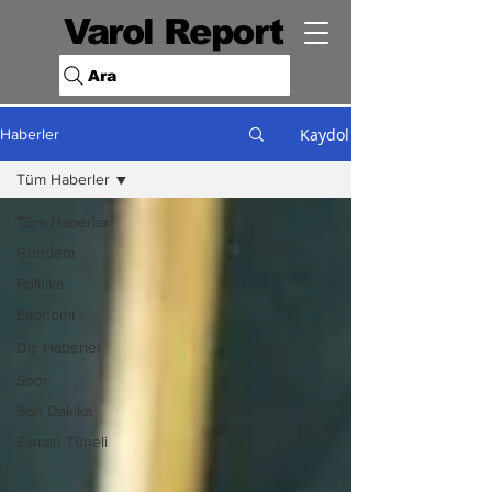
Varol Report
Ara
Kaydol
Haberler
Tüm Haberler
Tüm Haberler
Gündem
Politika
Ekonomi
Dış Haberler
Spor
Son Dakika
Zaman Tüneli