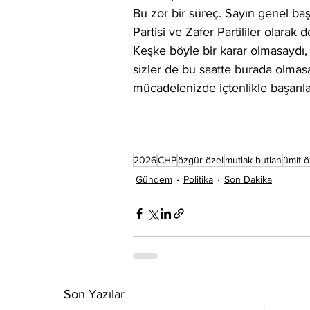
Bu zor bir süreç. Sayın genel ba
Partisi ve Zafer Partililer olara
Keşke böyle bir karar olmasaydı,
sizler de bu saatte burada olmas
mücadelenizde içtenlikle başarıla
2026
CHP
özgür özel
mutlak butlan
ümit 
Gündem
Politika
Son Dakika
Son Yazılar