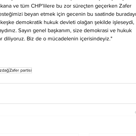
şkana ve tüm CHP'lilere bu zor süreçten geçerken Zafer 
k desteğimizi beyan etmek için gecenin bu saatinde buradayı
 keşke demokratik hukuk devleti olağan şekilde işleseydi, 
aydınız. Sayın genel başkanım, size demokrasi ve hukuk 
r diliyoruz. Biz de o mücadelenin içerisindeyiz."
özdağ
Zafer partisi