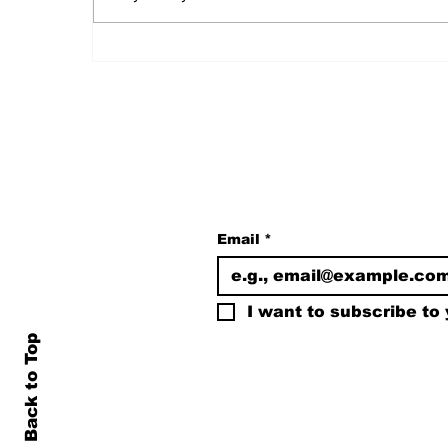
CHP Kulisi: Parti İçi
Muhalefetten
Kılıçdaroğlu'na "Aday
Olma" Çağrısı Hazırlığı
Subscribe to Our N
Email
*
I want to subscribe to y
Back to Top