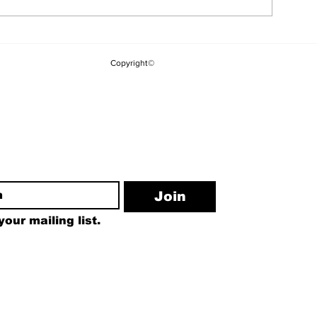
Mekke Anlaşması
Öğrenci Affı 
Sonrası Saldırı: Suudi
Girdi: Tez Y
Copyright©
Arabistan'da Petrol
Para, İzinsiz
Rafinerisi Vuruldu
Yükseköğret
Faaliyetine 
Cezası
ewsletter
Join
our mailing list.