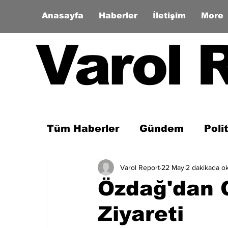
Anasayfa
Haberler
İletişim
More
Varol 
Tüm Haberler
Gündem
Poli
Varol Report
22 May
2 dakikada o
Son Dakika
Zaman Tüneli
Özdağ'dan 
Ziyareti