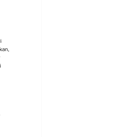
 
i 
kan, 
 
i 
 