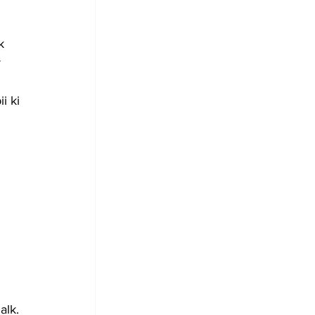
k 
 
 
i ki 
 
alk. 