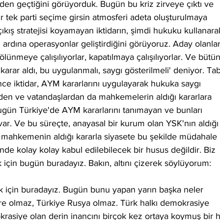
zden geçtiğini görüyorduk. Bugün bu kriz zirveye çıktı ve 
bir tek parti seçime girsin atmosferi adeta oluşturulmaya 
 çıkış stratejisi koyamayan iktidarın, şimdi hukuku kullanara
ı ardına operasyonlar geliştirdiğini görüyoruz. Aday olanlar
bölünmeye çalışılıyorlar, kapatılmaya çalışılıyorlar. Ve bütün
arar aldı, bu uygulanmalı, saygı gösterilmeli' deniyor. Tabi
ce iktidar, AYM kararlarını uygulayarak hukuka saygı 
erden ve vatandaşlardan da mahkemelerin aldığı kararlara 
ugün Türkiye'de AYM kararlarını tanımayan ve bunları 
var. Ve bu süreçte, anayasal bir kurum olan YSK'nın aldığı
r mahkemenin aldığı kararla siyasete bu şekilde müdahale 
de kolay kolay kabul edilebilecek bir husus değildir. Biz 
için bugün buradayız. Bakın, altını çizerek söylüyorum: 
 için buradayız. Bugün bunu yapan yarın başka neler 
 olmaz, Türkiye Rusya olmaz. Türk halkı demokrasiye 
krasiye olan derin inancını birçok kez ortaya koymuş bir h