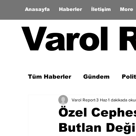
Anasayfa
Haberler
İletişim
More
Varol 
Tüm Haberler
Gündem
Poli
Varol Report
3 Haz
1 dakikada oku
Son Dakika
Zaman Tüneli
Özel Cephes
Butlan Deği