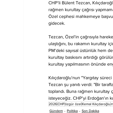
CHP'li Bülent Tezcan, Kılıçdaroğl
rağmen kurultay çağrısı yapmamas
Özel cephesi mahkemeye başvurar
gidecek.
Tezcan, Özel'in çağrısıyla harek
ulaştığını, bu rakamın kurultay iç
PM'deki sayısal üstünlük hem de
kurultay baskısını artırdığı gör
kurultay yapılmasının önünde en
Kılıçdaroğlu'nun "Yargıtay sürec
Tezcan şu yanıtı verdi: "Bir taraf
toplandı. Buna rağmen kurultay 
isteyeceğiz. CHP'yi Erdoğan'ın 
2026
CHP
özgür özel
Kemal Kılıçdaroğlu
m
Gündem
Politika
Son Dakika