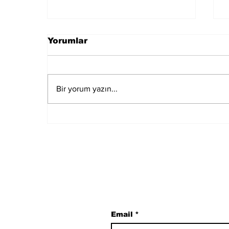
Yorumlar
Bir yorum yazın...
Özgür Özel ve Veli
Ağbaba Hakkında
"Rüşvet" İddiasıyla
Fezleke Düzenlendi
Subscribe to Our N
Email
*