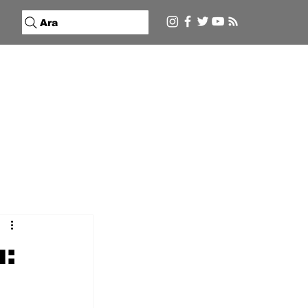
Ara
ı: