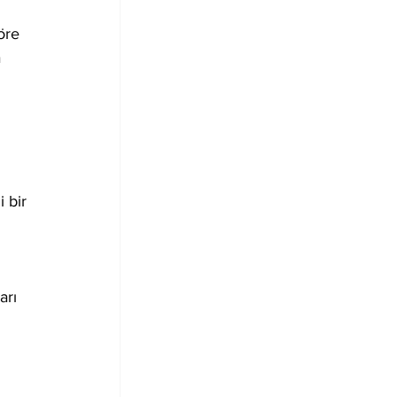
öre 
 
 bir 
 
arı 