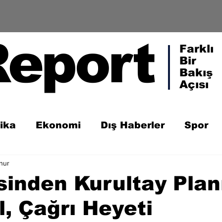
Report
Farklı
Bir
Bakış
Açısı
tika
Ekonomi
Dış Haberler
Spor
nur
inden Kurultay Plan
l, Çağrı Heyeti