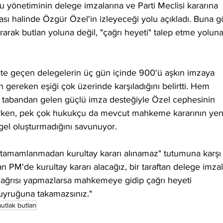
u yönetiminin delege imzalarına ve Parti Meclisi kararına 
ı halinde Özgür Özel'in izleyeceği yolu açıkladı. Buna g
ak butlan yoluna değil, "çağrı heyeti" talep etme yoluna
ete geçen delegelerin üç gün içinde 900'ü aşkın imzaya 
in gereken eşiği çok üzerinde karşıladığını belirtti. Hem 
 tabandan gelen güçlü imza desteğiyle Özel cephesinin 
ülürken, pek çok hukukçu da mevcut mahkeme kararının yeni
gel oluşturmadığını savunuyor.
i tamamlanmadan kurultay kararı alınamaz" tutumuna karşı
tan PM'de kurultay kararı alacağız, bir taraftan delege imzal
çağrısı yapmazlarsa mahkemeye gidip çağrı heyeti 
kuyruğuna takamazsınız."
utlak butlan