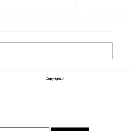
12 Maddelik Çerçeve
Borsa Güne Y
Yasa Teklifinde Neler
Başladı
Copyright©
Var?
ewsletter