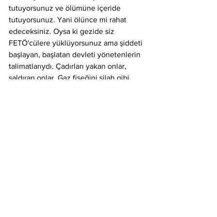
tutuyorsunuz ve ölümüne içeride 
tutuyorsunuz. Yani ölünce mi rahat 
edeceksiniz. Oysa ki gezide siz 
FETÖ'cülere yüklüyorsunuz ama şiddeti 
başlayan, başlatan devleti yönetenlerin 
talimatlarıydı. Çadırları yakan onlar, 
saldıran onlar. Gaz fişeğini silah gibi 
kullanan onlar. Hedef gözeterek atan 
onlar. 20 kişiyi kör eden onlar, 8 kişiyi 
öldüren onlar ve onlar yüzünden iş 
çığırından çıktı. Şimdi Sayın Erdoğan 
elini FETÖ sabunuyla yıkadı diyor ki 
şiddetleri başlatan talimatları veren 
emniyet müdürü FETÖ'cüydü, vali 
FETÖ'cüydü, zabıtalar FETÖ'cüydü, 
polis FETÖ'cüydü. E tamam FETÖ'cüler 
tahrik etmiş, olanlar olmuş. Durun 
arkadaşlar şiddet olmasın diyen Tayfun 