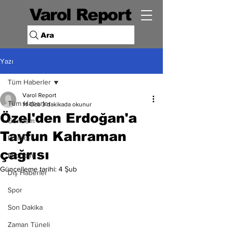
Varol Report
Ara
Yazı
Tüm Haberler
Varol Report
Tüm Haberler
14 Oca
3 dakikada okunur
Özel'den Erdoğan'a
Gündem
Tayfun Kahraman
Politika
çağrısı
Ekonomi
Güncelleme tarihi:
4 Şub
Dış Haberler
Spor
Son Dakika
Zaman Tüneli