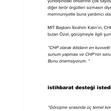
yurtdışındaki ofislerine çok sayı
diğer terör örgütleri sızmasın diy
memnuniyetle buna yardımcı olabi
MİT Başkanı İbrahim Kalın’ın, 
bulan Özel, görüşmeyle ilgili şunl
“CHP olarak iktidarın en kuvvetli 
sunum yapması ve CHP'nin soruları
Bunu önemsiyorum. “
istihbarat desteği isted
“Görüşme sırasında üç temel ko