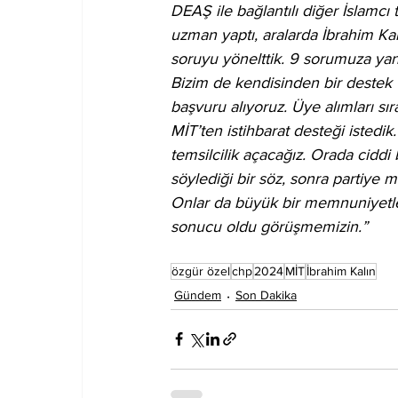
DEAŞ ile bağlantılı diğer İslamcı t
uzman yaptı, aralarda İbrahim Ka
soruyu yönelttik. 9 sorumuza yanıt
Bizim de kendisinden bir destek t
başvuru alıyoruz. Üye alımları sı
MİT’ten istihbarat desteği istedi
temsilcilik açacağız. Orada ciddi 
söylediği bir söz, sonra partiye m
Onlar da büyük bir memnuniyetle 
sonucu oldu görüşmemizin.”
özgür özel
chp
2024
MİT
İbrahim Kalın
Gündem
Son Dakika