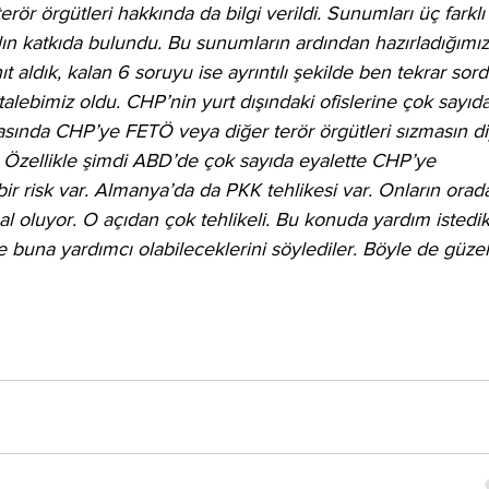
erör örgütleri hakkında da bilgi verildi. Sunumları üç farklı
lın katkıda bulundu. Bu sunumların ardından hazırladığımız
 aldık, kalan 6 soruyu ise ayrıntılı şekilde ben tekrar sor
alebimiz oldu. CHP’nin yurt dışındaki ofislerine çok sayıda
rasında CHP’ye FETÖ veya diğer terör örgütleri sızmasın di
k. Özellikle şimdi ABD’de çok sayıda eyalette CHP’ye 
bir risk var. Almanya’da da PKK tehlikesi var. Onların orad
al oluyor. O açıdan çok tehlikeli. Bu konuda yardım istedik
buna yardımcı olabileceklerini söylediler. Böyle de güzel 