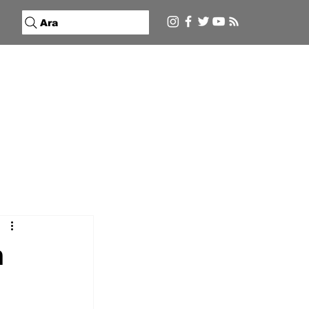
Ara
m