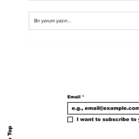
Bir yorum yazın...
Özgür Özel, Meclis'in En
Çok Fezlekesi Olan
Vekili
Subscribe to Our N
Email
*
I want to subscribe to y