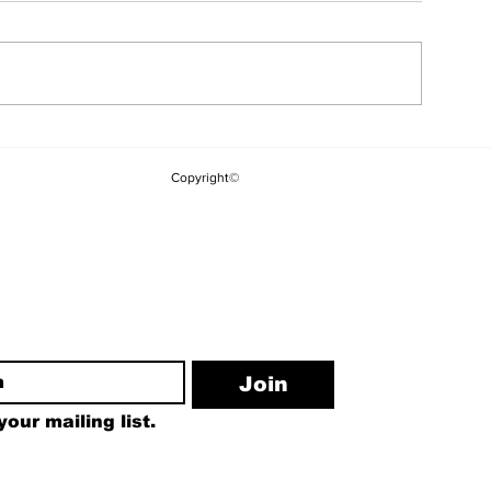
Çerçeve Yasanın
CHP'li Vekill
Meclis'e Gelmesinin
Tepki: "Saray
Copyright©
Ardından İlk MGK
Hareket Edili
Toplantısı Bugün
Etiketini Bu 
Sökemezsini
ewsletter
Join
our mailing list.