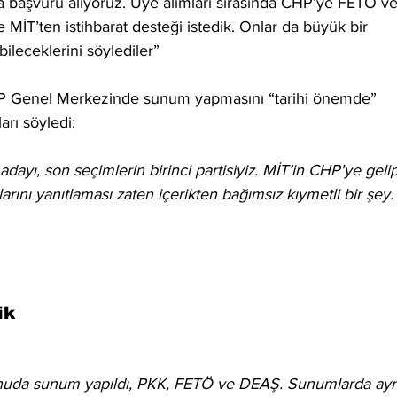
da başvuru alıyoruz. Üye alımları sırasında CHP’ye FETÖ v
e MİT’ten istihbarat desteği istedik. Onlar da büyük bir 
leceklerini söylediler”
CHP Genel Merkezinde sunum yapmasını “tarihi önemde” 
arı söyledi:
adayı, son seçimlerin birinci partisiyiz. MİT’in CHP'ye gelip
nı yanıtlaması zaten içerikten bağımsız kıymetli bir şey.
ik
nuda sunum yapıldı, PKK, FETÖ ve DEAŞ. Sunumlarda ayr