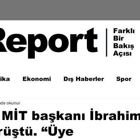
Report
Farklı
Bir
Bakış
Açısı
tika
Ekonomi
Dış Haberler
Spor
ada okunur
 MİT başkanı İbrahi
örüştü. “Üye