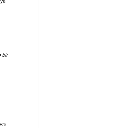
eya 
 bir 
 
ıca 