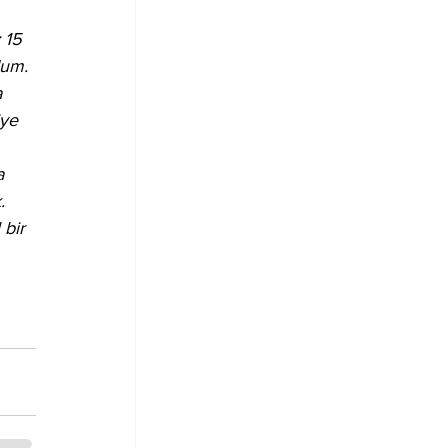
 
 15 
dum. 
 
ye 
a 
. 
bir 