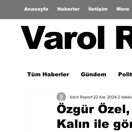
Anasayfa
Haberler
İletişim
More
Varol 
Tüm Haberler
Gündem
Poli
Varol Report
22 Kas 2024
2 dakik
Son Dakika
Zaman Tüneli
Özgür Özel,
Kalın ile g