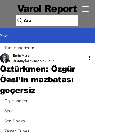
Varol Report
Ara
Yazı
Tüm Haberler
Emin Varol
Tüm Haberler
30 May
1 dakikada okunur
Öztürkmen: Özgür
Gündem
Özel’in mazbatası
Politika
geçersiz
Ekonomi
Dış Haberler
Spor
Son Dakika
Zaman Tüneli