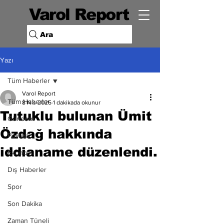
Varol Report
Ara
Yazı
Tüm Haberler
Varol Report
Tüm Haberler
8 Nis 2025
1 dakikada okunur
Tutuklu bulunan Ümit
Gündem
Özdağ hakkında
Politika
iddianame düzenlendi.
Ekonomi
Dış Haberler
Spor
Son Dakika
Zaman Tüneli