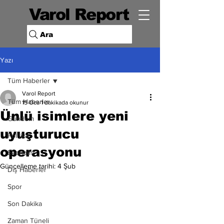
Varol Report
Ara
Yazı
Tüm Haberler
Varol Report
Tüm Haberler
15 Oca
1 dakikada okunur
Ünlü isimlere yeni
Gündem
uyuşturucu
Politika
operasyonu
Ekonomi
Güncelleme tarihi:
4 Şub
Dış Haberler
Spor
Son Dakika
Zaman Tüneli