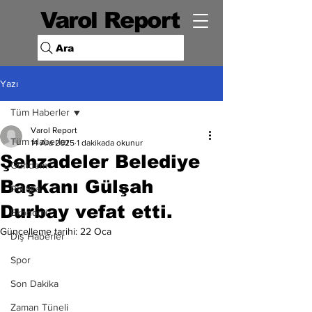
Varol Report
Ara
Yazı
Tüm Haberler
Varol Report
Tüm Haberler
14 Ara 2025
1 dakikada okunur
Şehzadeler Belediye
Gündem
Başkanı Gülşah
Politika
Durbay vefat etti.
Ekonomi
Güncelleme tarihi:
22 Oca
Dış Haberler
Spor
Son Dakika
Zaman Tüneli