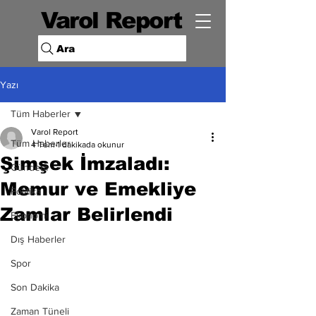
Varol Report
Ara
Yazı
Tüm Haberler
Varol Report
Tüm Haberler
4 Tem
1 dakikada okunur
Şimşek İmzaladı:
Gündem
Memur ve Emekliye
Politika
Zamlar Belirlendi
Ekonomi
Dış Haberler
Spor
Son Dakika
Zaman Tüneli