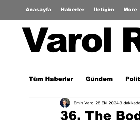
Anasayfa
Haberler
İletişim
More
Varol 
Tüm Haberler
Gündem
Poli
Emin Varol
28 Eki 2024
3 dakikad
Son Dakika
Zaman Tüneli
36. The Bo