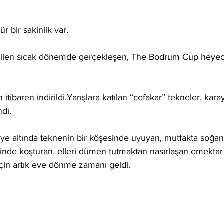
 bir sakinlik var.
nilen sıcak dönemde gerçekleşen, The Bodrum Cup heyec
tibaren indirildi.Yarışlara katılan “cefakar” tekneler, kara
dı.  
niye altında teknenin bir köşesinde uyuyan, mutfakta soğan
şinde koşturan, elleri dümen tutmaktan nasırlaşan emektar
çin artık eve dönme zamanı geldi. 