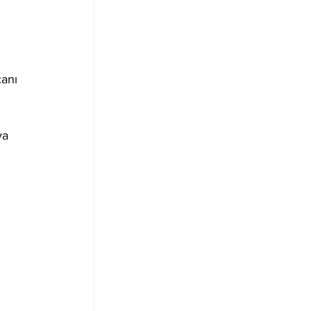
anı 
ya 
 
 