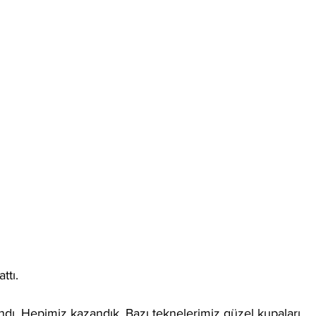
ttı.
ı. Hepimiz kazandık. Bazı teknelerimiz güzel kupaları 