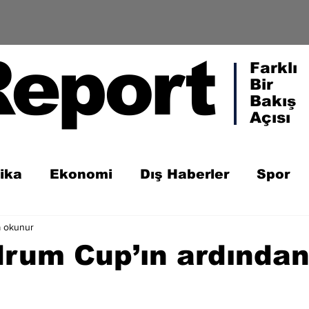
Report
Farklı
Bir
Bakış
Açısı
tika
Ekonomi
Dış Haberler
Spor
a okunur
drum Cup’ın ardında