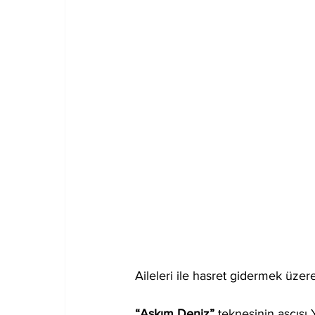
Aileleri ile hasret gidermek üzer
“Aşkım Deniz”
 teknesinin aşçısı 