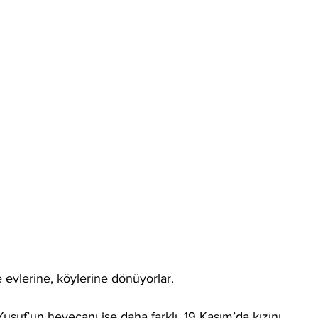
e evlerine, köylerine dönüyorlar.
Yusuf’un heyecanı ise daha farklı. 19 Kasım’da kızını 