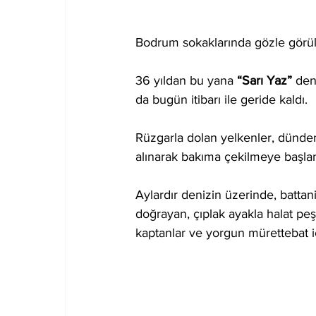
Bodrum sokaklarında gözle görülür
36 yıldan bu yana 
“Sarı Yaz”
 de
da bugün itibarı ile geride kaldı.
Rüzgarla dolan yelkenler, dünden i
alınarak bakıma çekilmeye başlan
Aylardır denizin üzerinde, batta
doğrayan, çıplak ayakla halat pe
kaptanlar ve yorgun mürettebat i