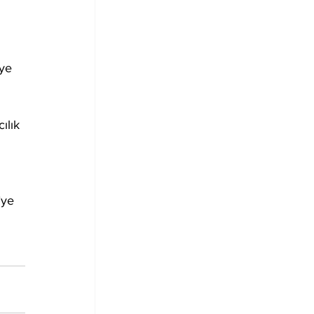
ye 
ılık 
’ye 