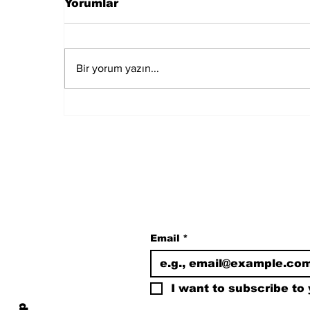
Yorumlar
Bir yorum yazın...
Muğla Marmaris'te
deprem meydana geldi
Subscribe to Our N
Email
*
I want to subscribe to y