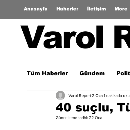
Anasayfa
Haberler
İletişim
More
Varol 
Tüm Haberler
Gündem
Poli
Varol Report
2 Oca
1 dakikada ok
Son Dakika
Zaman Tüneli
40 suçlu, Tü
Güncelleme tarihi:
22 Oca