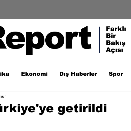
Report
Farklı
Bir
Bakış
Açısı
tika
Ekonomi
Dış Haberler
Spor
unur
rkiye'ye getirildi