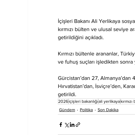
İçişleri Bakanı Ali Yerlikaya sos
kırmızı bülten ve ulusal seviye a
getirildiğini açıkladı.
Kırmızı bültenle arananlar, Türkiy
ve fuhuş suçları işledikten sonra 
Gürcistan’dan 27, Almanya’dan 4,
Hırvatistan’dan, İsviçre’den, Kar
getirildi.
2026
içişleri bakanlığı
ali yerlikaya
kırmızı 
Gündem
Politika
Son Dakika