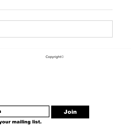
YSK'dan Yeni
Kuşadası Belediyesi'ne
Kararı: Kılıç
Üçüncü Dalga "Rüşvet"
Copyright©
Görevden Ald
Operasyonu
Yakupoğlu G
ewsletter
Join
our mailing list.