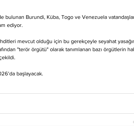
inde bulunan Burundi, Küba, Togo ve Venezuela vatandaşlar
am ediyor.
ehditleri mevcut olduğu için bu gerekçeyle seyahat yasağı
arafından "terör örgütü" olarak tanımlanan bazı örgütlerin ha
ekildi.
26'da başlayacak.