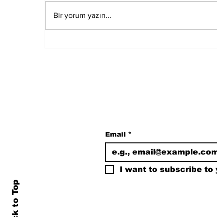
Bir yorum yazın...
Muğla Marmaris'te
deprem meydana geldi
Subscribe to Our N
Email
*
I want to subscribe to y
Back to Top