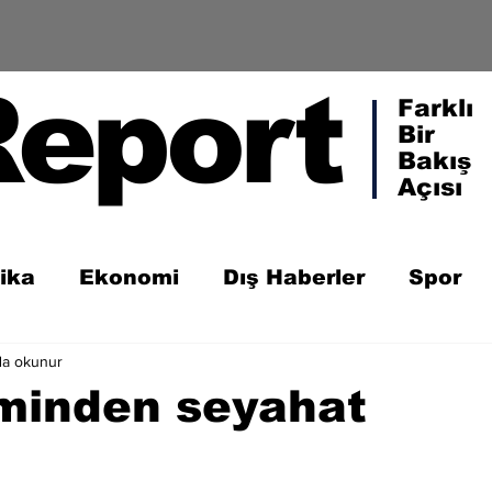
Report
Farklı
Bir
Bakış
Açısı
tika
Ekonomi
Dış Haberler
Spor
da okunur
minden seyahat