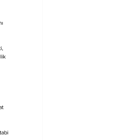
ı 
, 
lik 
at 
tabi 