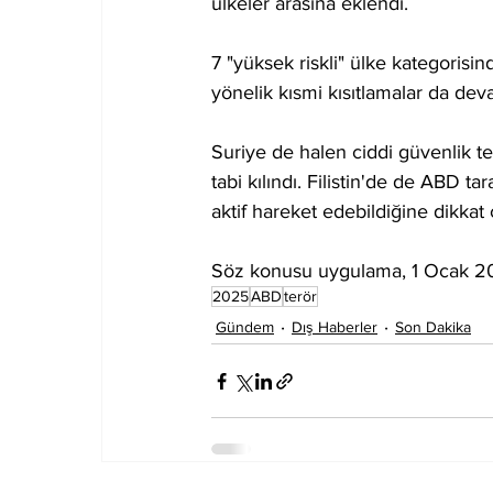
ülkeler arasına eklendi.
7 "yüksek riskli" ülke kategoris
yönelik kısmi kısıtlamalar da dev
Suriye de halen ciddi güvenlik t
tabi kılındı. Filistin'de de ABD t
aktif hareket edebildiğine dikkat ç
Söz konusu uygulama, 1 Ocak 20
2025
ABD
terör
Gündem
Dış Haberler
Son Dakika