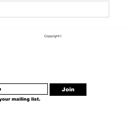
YSK'dan Yeni
Kuşadası Belediyesi'ne
Kararı: Kılıç
Üçüncü Dalga "Rüşvet"
Copyright©
Görevden Ald
Operasyonu
Yakupoğlu G
ewsletter
Join
our mailing list.