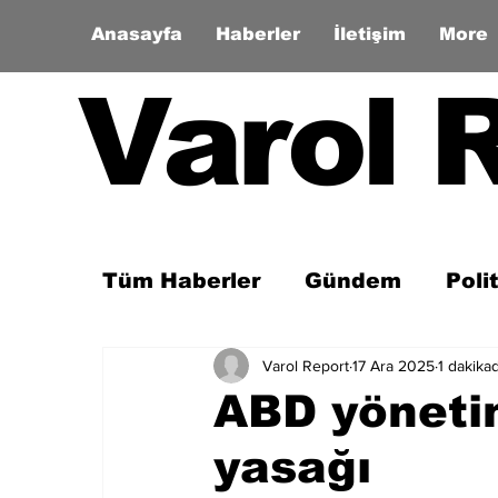
Anasayfa
Haberler
İletişim
More
Varol 
Tüm Haberler
Gündem
Poli
Varol Report
17 Ara 2025
1 dakika
Son Dakika
Zaman Tüneli
ABD yöneti
yasağı