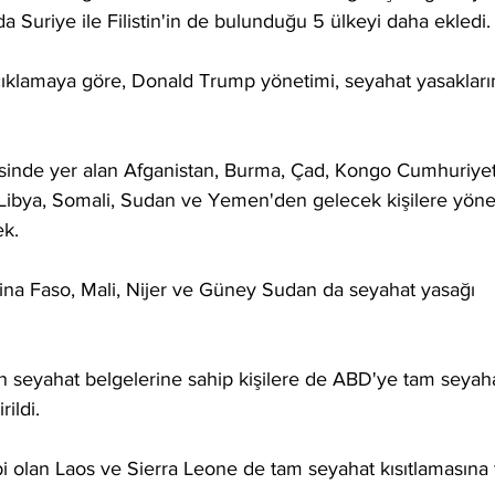
a Suriye ile Filistin'in de bulunduğu 5 ülkeyi daha ekledi.
çıklamaya göre, Donald Trump yönetimi, seyahat yasakların
tesinde yer alan Afganistan, Burma, Çad, Kongo Cumhuriyeti
an, Libya, Somali, Sudan ve Yemen'den gelecek kişilere yöne
k.
kina Faso, Mali, Nijer ve Güney Sudan da seyahat yasağı 
len seyahat belgelerine sahip kişilere de ABD'ye tam seyah
rildi.
i olan Laos ve Sierra Leone de tam seyahat kısıtlamasına 