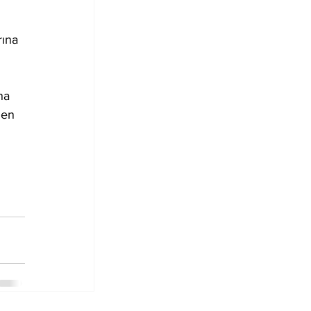
ına 
na 
len 