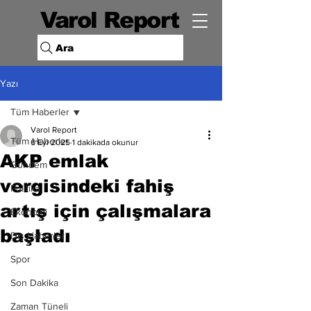
Varol Report
Ara
Yazı
Tüm Haberler
Varol Report
Tüm Haberler
6 Eyl 2025
1 dakikada okunur
AKP emlak
Gündem
vergisindeki fahiş
Politika
artış için çalışmalara
Ekonomi
başladı
Dış Haberler
Spor
Son Dakika
Zaman Tüneli