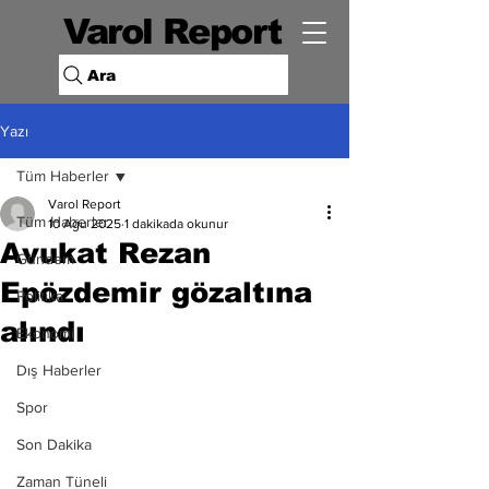
Varol Report
Ara
Yazı
Tüm Haberler
Varol Report
Tüm Haberler
10 Ağu 2025
1 dakikada okunur
Avukat Rezan
Gündem
Epözdemir gözaltına
Politika
alındı
Ekonomi
Dış Haberler
Spor
Son Dakika
Zaman Tüneli