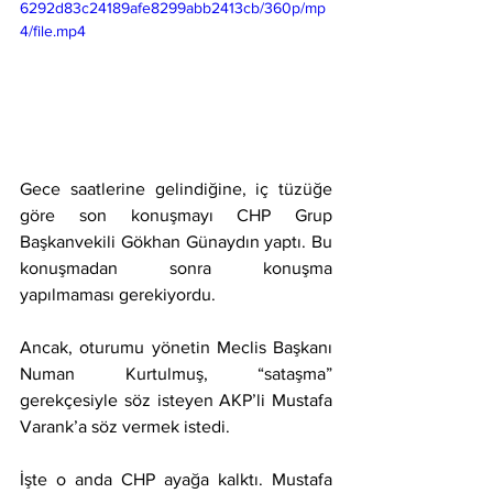
6292d83c24189afe8299abb2413cb/360p/mp
4/file.mp4
Gece saatlerine gelindiğine, iç tüzüğe 
göre son konuşmayı CHP Grup 
Başkanvekili Gökhan Günaydın yaptı. Bu 
konuşmadan sonra konuşma 
yapılmaması gerekiyordu.
Ancak, oturumu yönetin Meclis Başkanı 
Numan Kurtulmuş, “sataşma” 
gerekçesiyle söz isteyen AKP’li Mustafa 
Varank’a söz vermek istedi.
İşte o anda CHP ayağa kalktı. Mustafa 