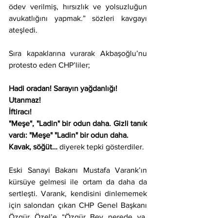
ödev verilmiş, hırsızlık ve yolsuzluğun 
avukatlığını yapmak.” sözleri kavgayı 
ateşledi.
Sıra kapaklarına vurarak Akbaşoğlu’nu 
protesto eden CHP’liler;
Hadi oradan! Sarayın yağdanlığı!
Utanmaz!
İftiracı!
"Meşe", "Ladin" bir odun daha. Gizli tanık 
vardı: "Meşe" "Ladin" bir odun daha.
Kavak, söğüt…
 diyerek tepki gösterdiler.
Eski Sanayi Bakanı Mustafa Varank’ın 
kürsüye gelmesi ile ortam da daha da 
sertleşti. Varank, kendisini dinlememek 
için salondan çıkan CHP Genel Başkanı 
Özgür Özel’e “Özgür Bey nerede ya, 