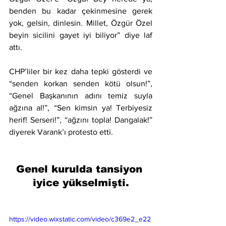
benden bu kadar çekinmesine gerek 
yok, gelsin, dinlesin. Millet, Özgür Özel 
beyin sicilini gayet iyi biliyor” diye laf 
attı.
CHP’liler bir kez daha tepki gösterdi ve 
“senden korkan senden kötü olsun!”, 
“Genel Başkanının adını temiz suyla 
ağzına al!”, “Sen kimsin ya! Terbiyesiz 
herif! Serseri!”, “ağzını topla! Dangalak!” 
diyerek Varank’ı protesto etti.
Genel kurulda tansiyon 
iyice yükselmişti.
https://video.wixstatic.com/video/c369e2_e22