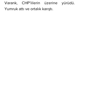
Varank, CHP’lilerin üzerine yürüdü. 
Yumruk attı ve ortalık karıştı.
Yumruklar havada uçuşurken, Meclis 
Başkanı Numan Kurtulmuş genel kurula 
ara verdi.
Kavga sırasında edilen küfürler ve ise 
meclis tutanaklarına yazılmadı.
2025
TBMM
bütçe
Gündem
Politika