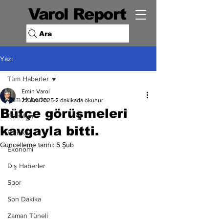
Varol Report
Ara
Yazı
Tüm Haberler
Emin Varol
Tüm Haberler
22 Ara 2025
2 dakikada okunur
Bütçe görüşmeleri
Gündem
kavgayla bitti.
Politika
Güncelleme tarihi:
5 Şub
Ekonomi
Dış Haberler
Spor
Son Dakika
Zaman Tüneli