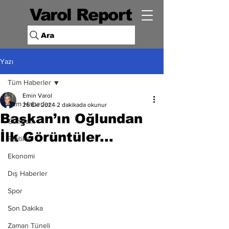
Varol Report
Ara
Yazı
Tüm Haberler
Emin Varol
Tüm Haberler
26 Eki 2024
2 dakikada okunur
Başkan’ın Oğlundan
Gündem
İlk Görüntüler...
Politika
Ekonomi
Dış Haberler
Spor
Son Dakika
Zaman Tüneli