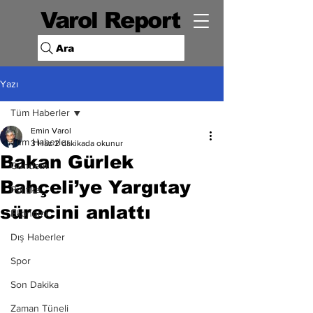
Varol Report
Ara
Yazı
Tüm Haberler
Emin Varol
Tüm Haberler
3 Haz
2 dakikada okunur
Bakan Gürlek
Gündem
Bahçeli’ye Yargıtay
Politika
sürecini anlattı
Ekonomi
Dış Haberler
Spor
Son Dakika
Zaman Tüneli