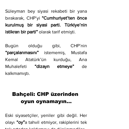
Süleyman bey siyasi rekabeti bir yana 
bırakarak, CHP’yi 
“Cumhuriyet’ten önce 
kurulmuş bir siyasi parti. Türkiye’nin 
istikrarı bir parti” 
olarak tarif etmişti.
Bugün olduğu gibi, CHP’nin 
“parçalanmasını”
 istememiş, Mustafa 
Kemal Atatürk’ün kurduğu, Ana 
Muhalefeti 
“dizayn etmeye” 
de 
kalkmamıştı.
Bahçeli: CHP üzerinden 
oyun oynamayın…
Eski siyasetçiler, yeniler gibi değil. Her 
olayı 
“oy”
a tahvil etmiyor, rakiplerini tek 