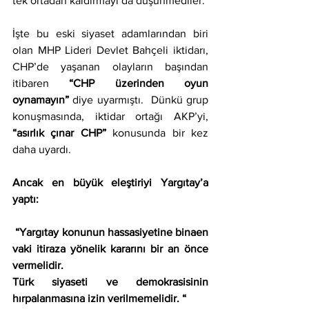
tek ortadan kaldırmayı da düşünmediler.
İşte bu eski siyaset adamlarından biri 
olan MHP Lideri Devlet Bahçeli iktidarı, 
CHP’de yaşanan olayların başından 
itibaren 
“CHP üzerinden oyun 
oynamayın” 
diye uyarmıştı.  Dünkü grup 
konuşmasında, iktidar ortağı AKP’yi, 
“asırlık çınar CHP” 
konusunda bir kez 
daha uyardı.
Ancak en büyük eleştiriyi Yargıtay’a 
yaptı:
“
Yargıtay konunun hassasiyetine binaen 
vaki itiraza yönelik kararını bir an önce 
vermelidir.
Türk siyaseti ve demokrasisinin 
hırpalanmasına izin verilmemelidir. “