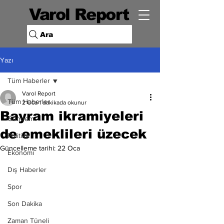
Varol Report
Ara
Yazı
Tüm Haberler
Varol Report
Tüm Haberler
2 Oca
1 dakikada okunur
Bayram ikramiyeleri
Gündem
de emeklileri üzecek
Politika
Güncelleme tarihi:
22 Oca
Ekonomi
Dış Haberler
Spor
Son Dakika
Zaman Tüneli