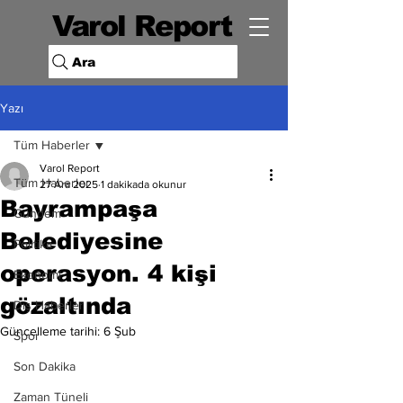
Varol Report
Ara
Yazı
Tüm Haberler
Varol Report
Tüm Haberler
27 Ara 2025
1 dakikada okunur
Bayrampaşa
Gündem
Belediyesine
Politika
operasyon. 4 kişi
Ekonomi
gözaltında
Dış Haberler
Güncelleme tarihi:
6 Şub
Spor
Son Dakika
Zaman Tüneli