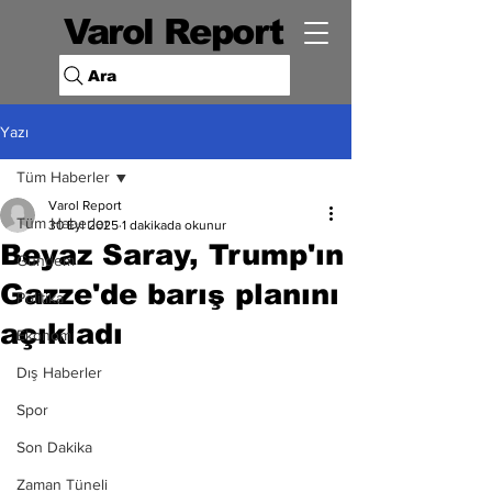
Varol Report
Ara
Yazı
Tüm Haberler
Varol Report
Tüm Haberler
30 Eyl 2025
1 dakikada okunur
Beyaz Saray, Trump'ın
Gündem
Gazze'de barış planını
Politika
açıkladı
Ekonomi
Dış Haberler
Spor
Son Dakika
Zaman Tüneli