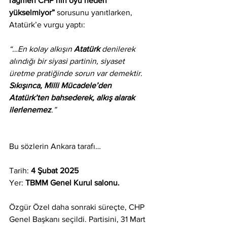
rağmen CHP’nin oyu neden 
yükselmiyor” 
sorusunu yanıtlarken, 
Atatürk’e vurgu yaptı:
“…En kolay alkışın 
Atatürk
 denilerek 
alındığı bir siyasi partinin, siyaset 
üretme pratiğinde sorun var demektir. 
Sıkışınca, Milli Mücadele’den 
Atatürk’ten bahsederek, alkış alarak 
ilerlenemez
.”
Bu sözlerin Ankara tarafı…
Tarih: 
4 Şubat 2025
Yer: 
TBMM Genel Kurul salonu.
Özgür Özel daha sonraki süreçte, CHP 
Genel Başkanı seçildi. Partisini, 31 Mart 