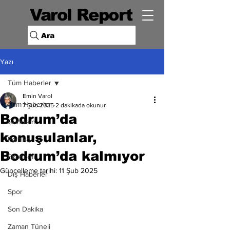
Varol Report
Ara
Yazı
Tüm Haberler
Emin Varol
Tüm Haberler
7 Şub 2025
2 dakikada okunur
Bodrum’da
Gündem
konuşulanlar,
Politika
Bodrum’da kalmıyor
Ekonomi
Güncelleme tarihi:
11 Şub 2025
Dış Haberler
Spor
Son Dakika
Zaman Tüneli