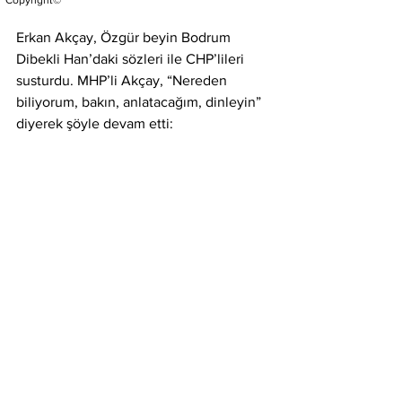
Copyright©
Erkan Akçay, Özgür beyin Bodrum 
Dibekli Han’daki sözleri ile CHP’lileri 
susturdu. MHP’li Akçay, “Nereden 
biliyorum, bakın, anlatacağım, dinleyin” 
diyerek şöyle devam etti:
“19 Ağustos 2023, yer 
Muğla 
Bodrum,
 Genel Başkanınız Sayın Özgür 
Özel aynen şu ifadeleri ifade etti: 
"En kolayı alkışın 'Atatürk' denilerek 
alındığı bir siyasi partinin siyaset üretme 
pratiğinde sorun var. Sıkışınca 
Millî 
Mücadele'den, Atatürk'ten bahsederek, 
alkış alarak ilerlenemez
, bambaşka bir 
şey konuşuyor olmak lazım. Bunda bir 
kolaycılık ve birbirimizi kandırmak var…" 