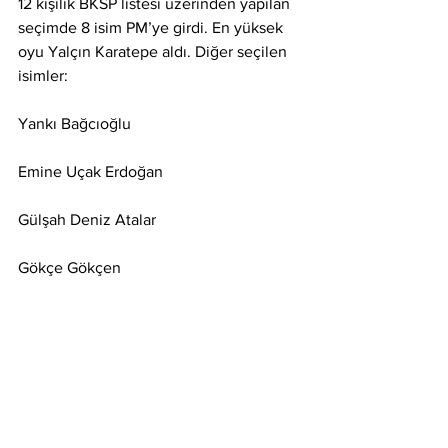
12 kişilik BKSP listesi üzerinden yapılan 
seçimde 8 isim PM’ye girdi. En yüksek 
oyu Yalçın Karatepe aldı. Diğer seçilen 
isimler:
Yankı Bağcıoğlu
Emine Uçak Erdoğan
Gülşah Deniz Atalar
Gökçe Gökçen
Bahattin Bahadır Erdem
Baran Bozoğlu
Berker Esen