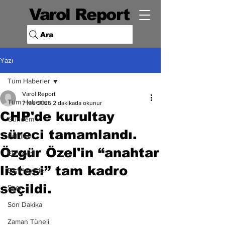
Varol Report
Ara
Yazı
Tüm Haberler
Varol Report
Tüm Haberler
7 Nis 2025
2 dakikada okunur
CHP'de kurultay
Gündem
süreci tamamlandı.
Politika
Özgür Özel'in “anahtar
Ekonomi
listesi” tam kadro
Dış Haberler
seçildi.
Spor
Son Dakika
Zaman Tüneli