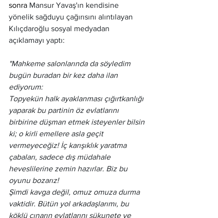
sonra 
Mansur Yavaş'ın kendisine 
yönelik sağduyu çağırısını alıntılayan 
Kılıçdaroğlu sosyal medyadan 
açıklamayı yaptı:
"Mahkeme salonlarında da söyledim 
bugün buradan bir kez daha ilan 
ediyorum:
Topyekün halk ayaklanması çığırtkanlığı 
yaparak bu partinin öz evlatlarını 
birbirine düşman etmek isteyenler bilsin 
ki; o kirli emellere asla geçit 
vermeyeceğiz! İç karışıklık yaratma 
çabaları, sadece dış müdahale 
heveslilerine zemin hazırlar. Biz bu 
oyunu bozarız!
Şimdi kavga değil, omuz omuza durma 
vaktidir. Bütün yol arkadaşlarımı, bu 
köklü çınarın evlatlarını sükunete ve 