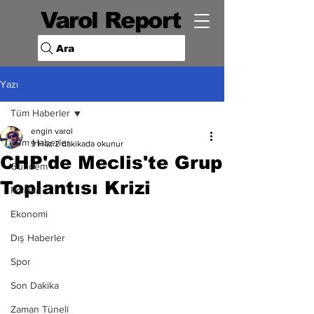
Varol Report
Ara
Yazı
Tüm Haberler
engin varol
Tüm Haberler
9 Haz
2 dakikada okunur
CHP'de Meclis'te Grup
Gündem
Toplantısı Krizi
Politika
Ekonomi
Dış Haberler
Spor
Son Dakika
Zaman Tüneli