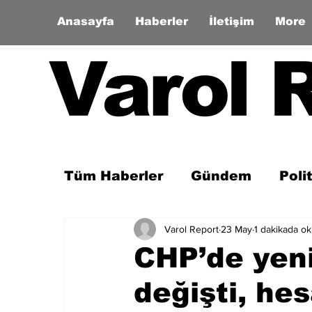
Anasayfa
Haberler
İletişim
More
Varol 
Tüm Haberler
Gündem
Poli
Varol Report
23 May
1 dakikada o
Son Dakika
Zaman Tüneli
CHP’de yeni
değişti, he