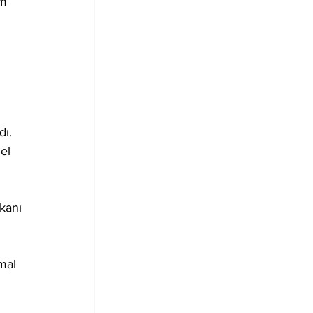
m 
ı. 
el 
kanı 
mal 