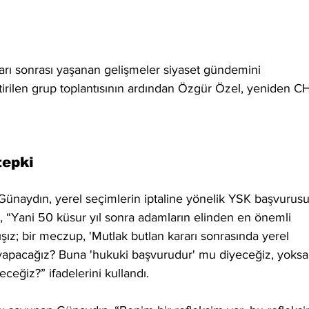
arı sonrası yaşanan gelişmeler siyaset gündemini 
ştirilen grup toplantısının ardından Özgür Özel, yeniden C
tepki
naydın, yerel seçimlerin iptaline yönelik YSK başvurus
ın, “Yani 50 küsur yıl sonra adamların elinden en önemli 
ışız; bir meczup, 'Mutlak butlan kararı sonrasında yerel 
e yapacağız? Buna 'hukuki başvurudur' mu diyeceğiz, yoksa
ceğiz?” ifadelerini kullandı.