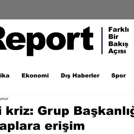
Report
Farklı
Bir
Bakış
Açısı
tika
Ekonomi
Dış Haberler
Spor
kunur
 kriz: Grup Başkanlı
saplara erişim