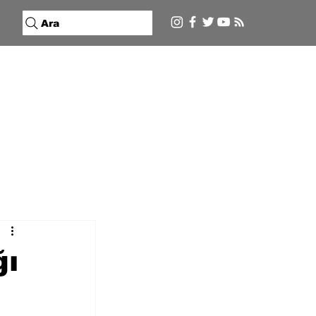
Ara
ğı