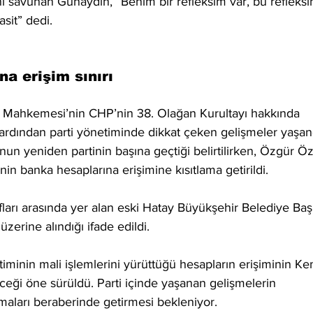
ı savunan Günaydın, “Benim bir refleksim var, bu refleksi
sit” dedi.
a erişim sınırı
 Mahkemesi’nin CHP’nin 38. Olağan Kurultayı hakkında 
 ardından parti yönetiminde dikkat çeken gelişmeler yaşand
nun yeniden partinin başına geçtiği belirtilirken, Özgür Öz
n banka hesaplarına erişimine kısıtlama getirildi.
fları arasında yer alan eski Hatay Büyükşehir Belediye Baş
 üzerine alındığı ifade edildi.
iminin mali işlemlerini yürüttüğü hesapların erişiminin Ke
ceği öne sürüldü. Parti içinde yaşanan gelişmelerin 
aları beraberinde getirmesi bekleniyor.