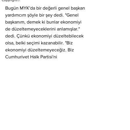
Copyright©
Bugün MYK'da bir değerli genel başkan 
yardımcım şöyle bir şey dedi. "Genel 
başkanım, demek ki bunlar ekonomiyi 
de düzeltemeyeceklerini anlamışlar." 
dedi. Çünkü ekonomiyi düzeltebilecek 
olsa, belki seçimi kazanabilir. "Biz 
ekonomiyi düzeltemeyeceğiz. Biz 
Cumhuriyet Halk Partisi'ni 
yenemeyeceğiz. Her şeyi göze alalım 
ve CHP'yi ortadan kaldıralım.
Özgür Çelik, İstanbul İl Başkanımızdır. 
Görevinin başındadır, görevine devam 
ediyor. İsminden bağımsız olarak atanan 
kayyum heyetinden, görevi kabul 
edeceğini anladığımız, açıklaması o 
yönde olan kişiyi partiden ihraç ettik. 
Kendisini tedbirli şekilde, yani karar 