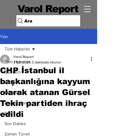
Varol Report
Ara
Yazı
Tüm Haberler
Varol Report
Tüm Haberler
3 Eyl 2025
3 dakikada okunur
CHP İstanbul il
Gündem
başkanlığına kayyum
Politika
olarak atanan Gürsel
Ekonomi
Tekin partiden ihraç
Dış Haberler
edildi
Spor
Son Dakika
Zaman Tüneli