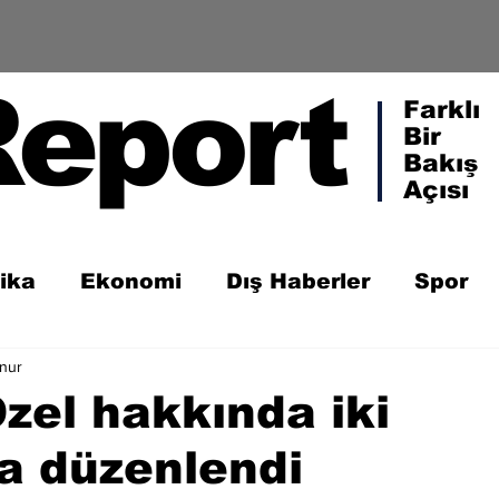
Report
Farklı
Bir
Bakış
Açısı
tika
Ekonomi
Dış Haberler
Spor
unur
Özel hakkında iki
a düzenlendi