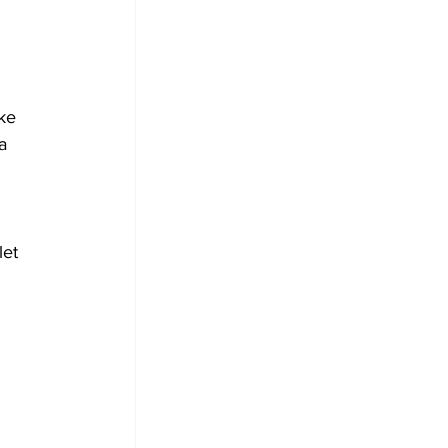
ke 
a 
et 