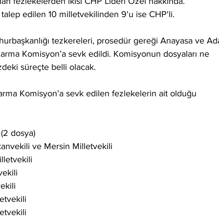
an fezlekelerden ikisi CHP Lideri Özel hakkında. 
talep edilen 10 milletvekilinden 9'u ise CHP'li.
rbaşkanlığı tezkereleri, prosedür gereği Anayasa ve Ada
arma Komisyon’a sevk edildi. Komisyonun dosyaları ne 
ki süreçte belli olacak.
rma Komisyon’a sevk edilen fezlekelerin ait olduğu 
(2 dosya)
nvekili ve Mersin Milletvekili
letvekili
ekili
kili
tvekili
tvekili