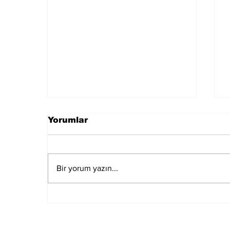
Yorumlar
Bir yorum yazın...
Özgür Özel, Meclis'in En
Çok Fezlekesi Olan
Vekili