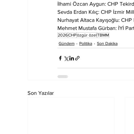
İlhami Özcan Aygun: CHP Tekirda
Sevda Erdan Kılıç: CHP İzmir Mill
Nurhayat Altaca Kayışoğlu: CHP B
Mehmet Mustafa Gürban: İYİ Parti
2026
CHP
özgür özel
TBMM
Gündem
Politika
Son Dakika
Son Yazılar