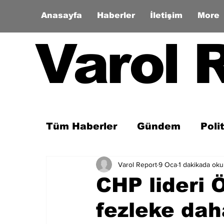
Anasayfa
Haberler
İletişim
More
Varol 
Tüm Haberler
Gündem
Poli
Varol Report
9 Oca
1 dakikada ok
Son Dakika
Zaman Tüneli
CHP lideri 
fezleke dah