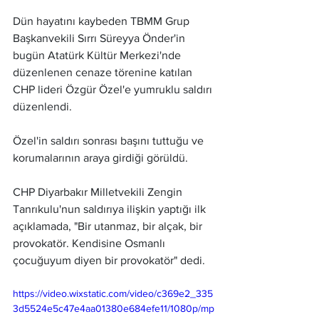
Dün hayatını kaybeden TBMM Grup 
Başkanvekili Sırrı Süreyya Önder'in 
bugün Atatürk Kültür Merkezi'nde 
düzenlenen cenaze törenine katılan 
CHP lideri Özgür Özel'e yumruklu saldırı 
düzenlendi.
Özel'in saldırı sonrası başını tuttuğu ve 
korumalarının araya girdiği görüldü. 
CHP Diyarbakır Milletvekili Zengin 
Tanrıkulu'nun saldırıya ilişkin yaptığı ilk 
açıklamada, "Bir utanmaz, bir alçak, bir 
provokatör. Kendisine Osmanlı 
çocuğuyum diyen bir provokatör" dedi.
https://video.wixstatic.com/video/c369e2_335
3d5524e5c47e4aa01380e684efe11/1080p/mp