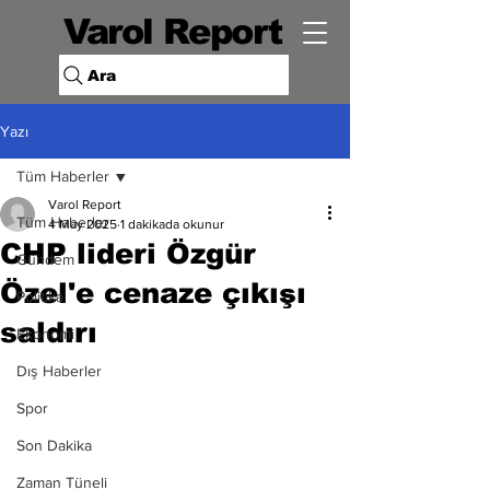
Varol Report
Ara
Yazı
Tüm Haberler
Varol Report
Tüm Haberler
4 May 2025
1 dakikada okunur
CHP lideri Özgür
Gündem
Özel'e cenaze çıkışı
Politika
saldırı
Ekonomi
Dış Haberler
Spor
Son Dakika
Zaman Tüneli