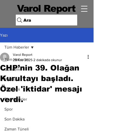
Varol Report
Ara
Yazı
Tüm Haberler
Varol Report
Tüm Haberler
28 Kas 2025
2 dakikada okunur
CHP’nin 39. Olağan
Gündem
Kurultayı başladı.
Politika
Özel 'iktidar' mesajı
Ekonomi
verdi.
Dış Haberler
Spor
Son Dakika
Zaman Tüneli