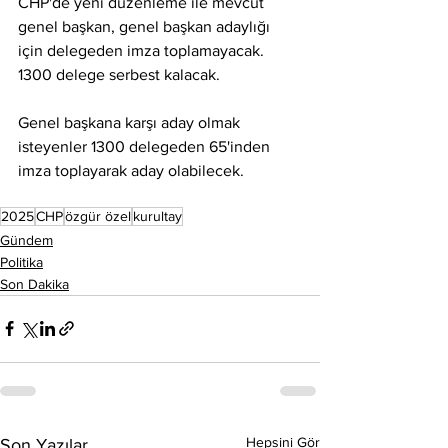
CHP'de yeni düzenleme ile mevcut 
genel başkan, genel başkan adaylığı 
için delegeden imza toplamayacak. 
1300 delege serbest kalacak.
Genel başkana karşı aday olmak 
isteyenler 1300 delegeden 65'inden 
imza toplayarak aday olabilecek.
2025
CHP
özgür özel
kurultay
Gündem
Politika
Son Dakika
Hepsini Gör
Son Yazılar