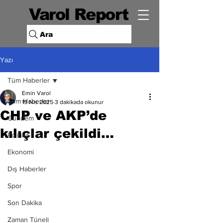
Varol Report
Ara
Yazı
Tüm Haberler
Emin Varol
Tüm Haberler
19 Nis 2025
3 dakikada okunur
CHP ve AKP’de
Gündem
kılıçlar çekildi…
Politika
Ekonomi
Dış Haberler
Spor
Son Dakika
Zaman Tüneli