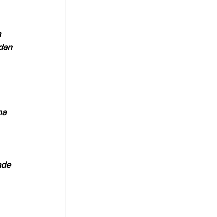
 
dan 
ha 
ade 