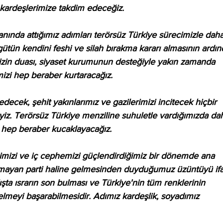
 kardeşlerimize takdim edeceğiz.
lanında attığımız adımları terörsüz Türkiye sürecimizle daha
tün kendini feshi ve silah bırakma kararı almasının ardın
mizin duası, siyaset kurumunun desteğiyle yakın zamanda 
mizi hep beraber kurtaracağız.
decek, şehit yakınlarımız ve gazilerimizi incitecek hiçbir 
iz. Terörsüz Türkiye menziline suhuletle vardığımızda da
 hep beraber kucaklayacağız.
imizi ve iç cephemizi güçlendirdiğimiz bir dönemde ana 
mayan parti haline gelmesinden duyduğumuz üzüntüyü if
ta ısrarın son bulması ve Türkiye'nin tüm renklerinin 
elmeyi başarabilmesidir. Adımız kardeşlik, soyadımız 