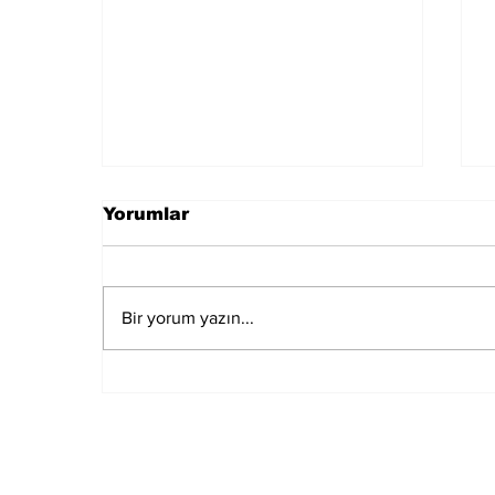
Yorumlar
Bir yorum yazın...
Özgür Özel ve Veli
Ağbaba Hakkında
"Rüşvet" İddiasıyla
Fezleke Düzenlendi