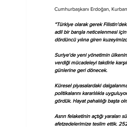
Cumhurbaşkanı Erdoğan, Kurban 
“Türkiye olarak gerek Filistin'd
adil bir barışla neticelenmesi içi
dördüncü yılına giren kuzeyimizde
Suriye'de yeni yönetimin ülkenin m
verdiği mücadeleyi takdirle karşıl
günlerine geri dönecek.
Küresel piyasalardaki dalgalanma
politikalarını kararlılıkla uygulu
gördük. Hayat pahalılığı başta o
Asrın felaketinin açtığı yaraları 
afetzedelerimize teslim ettik. 25