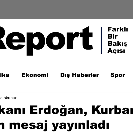
Report
Farklı
Bir
Bakış
Açısı
tika
Ekonomi
Dış Haberler
Spor
da okunur
anı Erdoğan, Kurba
n mesaj yayınladı