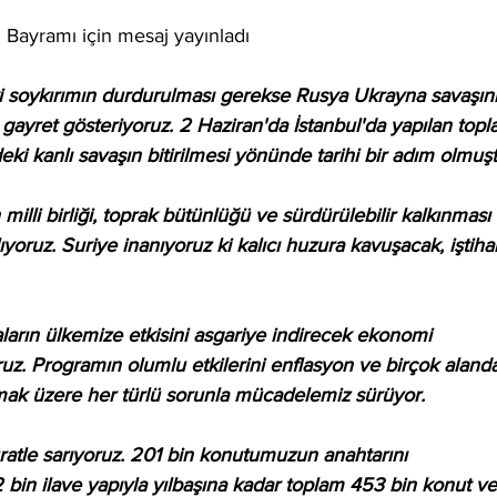
Bayramı için mesaj yayınladı
eki soykırımın durdurulması gerekse Rusya Ukrayna savaşın
n gayret gösteriyoruz. 2 Haziran'da İstanbul'da yapılan topla
ki kanlı savaşın bitirilmesi yönünde tarihi bir adım olmuşt
illi birliği, toprak bütünlüğü ve sürdürülebilir kalkınması 
ıyoruz. Suriye inanıyoruz ki kalıcı huzura kavuşacak, iştiha
ların ülkemize etkisini asgariye indirecek ekonomi 
yoruz. Programın olumlu etkilerini enflasyon ve birçok aland
lmak üzere her türlü sorunla mücadelemiz sürüyor.
süratle sarıyoruz. 201 bin konutumuzun anahtarını 
2 bin ilave yapıyla yılbaşına kadar toplam 453 bin konut ve