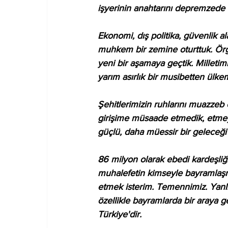
işyerinin anahtarını depremzede
Ekonomi, dış politika, güvenlik a
muhkem bir zemine oturttuk. Örgü
yeni bir aşamaya geçtik. Milleti
yarım asırlık bir musibetten ülke
Şehitlerimizin ruhlarını muazzeb e
girişime müsaade etmedik, etmey
güçlü, daha müessir bir geleceği
86 milyon olarak ebedi kardeşliğ
muhalefetin kimseyle bayramlaş
etmek isterim. Temennimiz. Yanlış
özellikle bayramlarda bir araya g
Türkiye'dir.