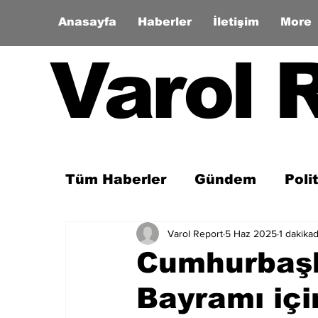
Anasayfa
Haberler
İletişim
More
Varol 
Tüm Haberler
Gündem
Poli
Varol Report
5 Haz 2025
1 dakika
Son Dakika
Zaman Tüneli
Cumhurbaşk
Bayramı içi