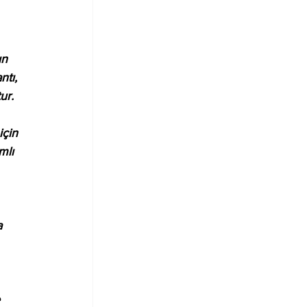
ın 
ntı, 
ur.
için 
mlı 
a 
 