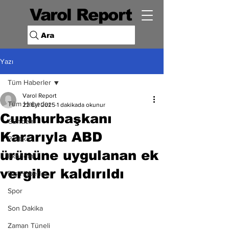
Varol Report
Ara
Yazı
Tüm Haberler
Varol Report
Tüm Haberler
22 Eyl 2025
1 dakikada okunur
Cumhurbaşkanı
Gündem
Kararıyla ABD
Politika
ürününe uygulanan ek
Ekonomi
vergiler kaldırıldı
Dış Haberler
Spor
Son Dakika
Zaman Tüneli