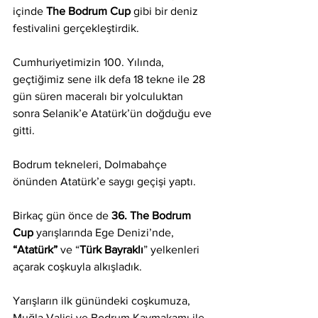
içinde 
The Bodrum Cup
 gibi bir deniz 
festivalini gerçekleştirdik. 
Cumhuriyetimizin 100. Yılında, 
geçtiğimiz sene ilk defa 18 tekne ile 28 
gün süren maceralı bir yolculuktan 
sonra Selanik’e Atatürk’ün doğduğu eve 
gitti.
Bodrum tekneleri, Dolmabahçe 
önünden Atatürk’e saygı geçişi yaptı.
Birkaç gün önce de 
36. The Bodrum 
Cup
 yarışlarında Ege Denizi’nde, 
“Atatürk” 
ve “
Türk Bayraklı
” yelkenleri 
açarak coşkuyla alkışladık.
Yarışların ilk günündeki coşkumuza, 
Muğla Valisi ve Bodrum Kaymakamı ile 