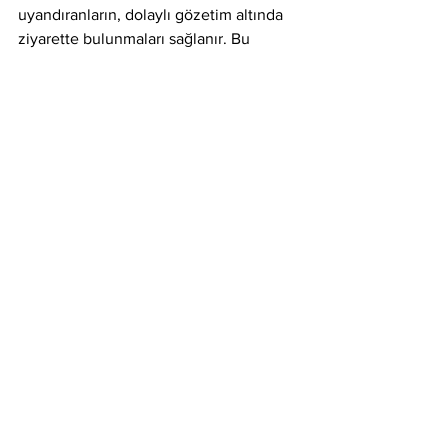
uyandıranların, dolaylı gözetim altında 
ziyarette bulunmaları sağlanır. Bu 
amaçla kapalı devre televizyon v.b. 
kolaylıklardan yararlanabilir.
- Anıtkabir'de, ancak Atatürk'e saygı için 
çelenk konabilir, tören düzenlenebilir. 
- Anıtkabir’de İstiklal Marşı dışında marş 
ve müzik çalınmaz. 
- Tören ve çelenk koymalarda, fotoğraf 
çekmek ve diğer nedenlerle, kabrin 
üzerine çıkılmasına izin verilmez. 
- Ziyaretçilerin Anıtkabir ve çevresinde 
piknik yapmalarına, ateş yakmalarına, 
yerleri kirletmelerine izin verilmez.