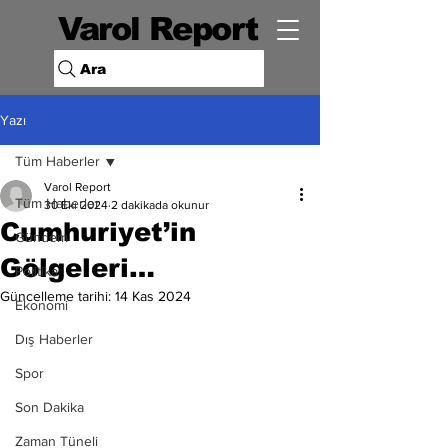
Varol Report
Ara
Yazı
Tüm Haberler
Varol Report
Tüm Haberler
30 Eki 2024
2 dakikada okunur
Cumhuriyet’in
Gündem
Gölgeleri…
Politika
Güncelleme tarihi:
14 Kas 2024
Ekonomi
Dış Haberler
Spor
Son Dakika
Zaman Tüneli