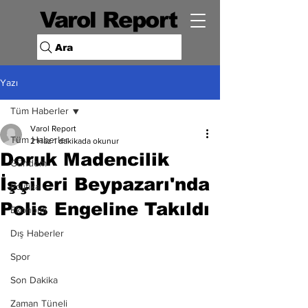
Varol Report
Ara
Yazı
Tüm Haberler
Varol Report
Tüm Haberler
2 Haz
1 dakikada okunur
Doruk Madencilik
Gündem
İşçileri Beypazarı'nda
Politika
Polis Engeline Takıldı
Ekonomi
Dış Haberler
Spor
Son Dakika
Zaman Tüneli