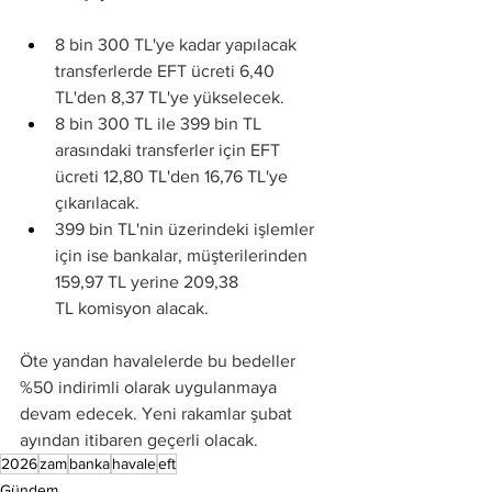
8 bin 300 TL'ye kadar yapılacak 
transferlerde EFT ücreti 6,40 
TL'den 8,37 TL'ye yükselecek.
8 bin 300 TL ile 399 bin TL 
arasındaki transferler için EFT 
ücreti 12,80 TL'den 16,76 TL'ye 
çıkarılacak.
399 bin TL'nin üzerindeki işlemler 
için ise bankalar, müşterilerinden 
159,97 TL yerine 209,38 
TL komisyon alacak.
Öte yandan havalelerde bu bedeller 
%50 indirimli olarak uygulanmaya 
devam edecek. Yeni rakamlar şubat 
ayından itibaren geçerli olacak.
2026
zam
banka
havale
eft
Gündem