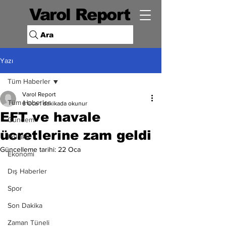
Varol Report
Ara
Yazı
Tüm Haberler
Varol Report
Tüm Haberler
6 Oca
1 dakikada okunur
EFT ve havale
Gündem
ücretlerine zam geldi
Politika
Güncelleme tarihi:
22 Oca
Ekonomi
Dış Haberler
Spor
Son Dakika
Zaman Tüneli