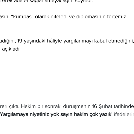
rerek adalet sağlanamayacağını söyledi.
asını “kumpas” olarak niteledi ve diplomasının tertemiz 
dığını, 19 yaşındaki hâliyle yargılanmayı kabul etmediğini,
açıkladı.
rı çıktı. Hakim bir sonraki duruşmanın 16 Şubat tarihinde
'Yargılamaya niyetiniz yok sayın hakim çok yazık
' ifadeleri