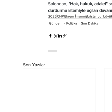
Salondan, 
"Hak, hukuk, adalet"
 s
durdurma istemiyle açılan dava
2025
CHP
Ekrem İmamoğlu
istanbul büyü
Gündem
Politika
Son Dakika
Son Yazılar