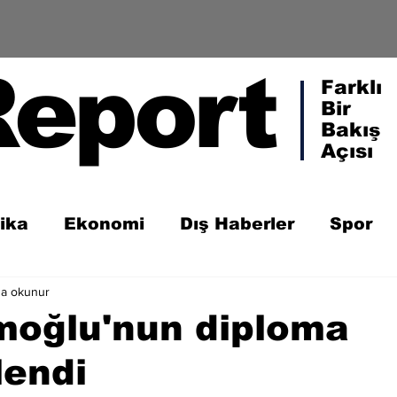
Report
Farklı
Bir
Bakış
Açısı
tika
Ekonomi
Dış Haberler
Spor
da okunur
oğlu'nun diploma
lendi