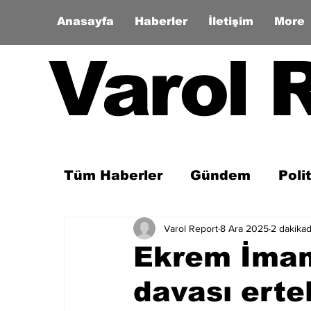
Anasayfa
Haberler
İletişim
More
Varol 
Tüm Haberler
Gündem
Poli
Varol Report
8 Ara 2025
2 dakika
Son Dakika
Zaman Tüneli
Ekrem İmam
davası erte