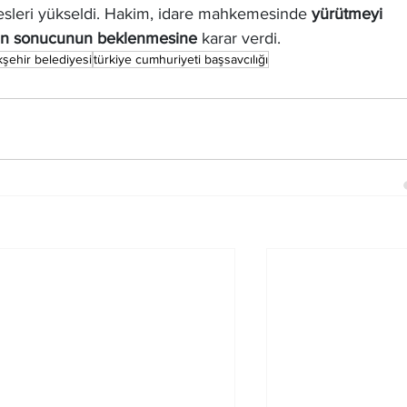
esleri yükseldi. Hakim, idare mahkemesinde 
yürütmeyi 
nın sonucunun beklenmesine
 karar verdi.
kşehir belediyesi
türkiye cumhuriyeti başsavcılığı