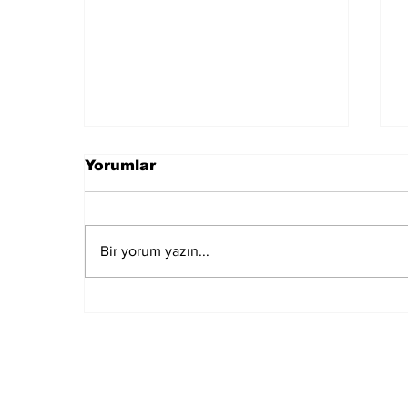
Yorumlar
Bir yorum yazın...
Muğla Marmaris'te
deprem meydana geldi