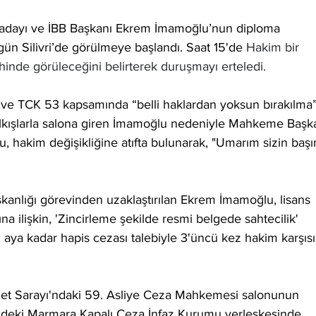
adayı ve İBB Başkanı Ekrem İmamoğlu’nun diploma 
n Silivri’de görülmeye başlandı. Saat 15'de 
Hakim bir 
hinde görüleceğini belirterek duruşmayı erteledi. 
ve TCK 53 kapsamında “belli haklardan yoksun bırakılma”
. Alkışlarla salona giren İmamoğlu nedeniyle Mahkeme Başk
, hakim değişikliğine atıfta bulunarak, "Umarım sizin başı
kanlığı görevinden uzaklaştırılan Ekrem İmamoğlu, lisans 
a ilişkin, 'Zincirleme şekilde resmi belgede sahtecilik' 
9 aya kadar hapis cezası talebiyle 3'üncü kez hakim karşıs
et Sarayı'ndaki 59. Asliye Ceza Mahkemesi salonunun 
ri'deki Marmara Kapalı Ceza İnfaz Kurumu yerleşkesinde 