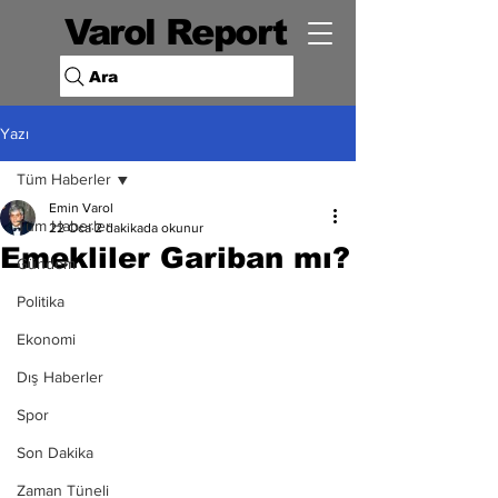
Varol Report
Ara
Yazı
Tüm Haberler
Emin Varol
Tüm Haberler
22 Oca
2 dakikada okunur
Emekliler Gariban mı?
Gündem
Politika
Ekonomi
Dış Haberler
Spor
Son Dakika
Zaman Tüneli