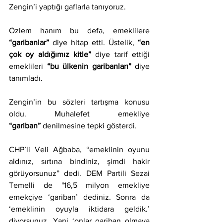
Zengin’i yaptığı gaflarla tanıyoruz.
Özlem hanım bu defa, emeklilere 
“garibanlar”
 diye hitap etti. Üstelik, 
“en 
çok oy aldığımız kitle”
 diye tarif ettiği 
emeklileri 
“bu ülkenin garibanları”
 diye 
tanımladı.
Zengin’in bu sözleri tartışma konusu 
oldu. Muhalefet emekliye 
“gariban”
 denilmesine tepki gösterdi.
CHP’li Veli Ağbaba, “emeklinin oyunu 
aldınız, sırtına bindiniz, şimdi hakir 
görüyorsunuz” dedi. DEM Partili Sezai 
Temelli de 
"16,5 milyon emekliye 
emekçiye ‘gariban’ dediniz. Sonra da 
‘emeklinin oyuyla iktidara geldik.’ 
diyorsunuz. Yani ‘onlar gariban olmaya 