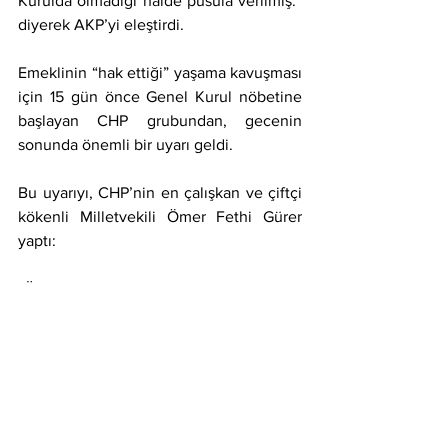
Kurulda olmadığı hâlde pusula verilmiş.” 
diyerek AKP’yi eleştirdi.
Emeklinin “hak ettiği” yaşama kavuşması 
için 15 gün önce Genel Kurul nöbetine 
başlayan CHP grubundan, gecenin 
sonunda önemli bir uyarı geldi.
Bu uyarıyı, CHP’nin en çalışkan ve çiftçi 
kökenli Milletvekili Ömer Fethi Gürer 
yaptı:
“Ülkenin içinde bulunduğu koşullar iyi 
değil, bunun yansıması 
sosyal patlamaya
kadar gider.”
Aynı uyarıyı, 10 Ocak Çalışan Gazeteciler 
Günü’nde CHP Genel Başkanı Özgür 
Özel de yapmıştı. Ben de bu sözleri 