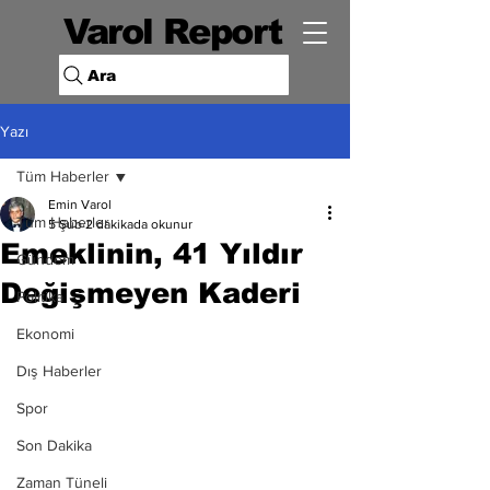
Varol Report
Ara
Yazı
Tüm Haberler
Emin Varol
Tüm Haberler
5 Şub
2 dakikada okunur
Emeklinin, 41 Yıldır
Gündem
Değişmeyen Kaderi
Politika
Ekonomi
Dış Haberler
Spor
Son Dakika
Zaman Tüneli