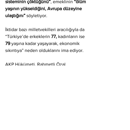
sisteminin çöktüğünü”
, emeklinin 
“ölüm 
yaşının yükseldiğini, Avrupa düzeyine 
ulaştığını”
 söyletiyor.
İktidar bazı milletvekilleri aracılığıyla da 
“Türkiye’de erkeklerin 
77,
 kadınların ise 
79 
yaşına kadar yaşayarak, ekonomik 
sıkıntıya” neden olduklarını ima ediyor.
AKP Hükümeti, Rahmetli Özal 
gibi
 “Başımızın tacı dediği”
 emekliyi 
Sosyal Güvenlik Kurumu üzerinde bir 
“kambur”
 olarak görüyor.
Emekli, Devlet Bahçeli’nin 
“sefalet 
ücreti”
 diye tanımladığı bin liralık zamla, 
bir yıl boyunca yaşamaya mahkum 
edilmiş oldu.