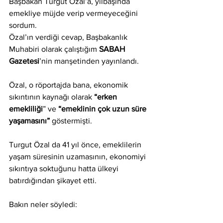
Başbakan Turgut Özal’a, yılbaşında 
emekliye müjde verip vermeyeceğini 
sordum.
Özal’ın verdiği cevap, Başbakanlık 
Muhabiri olarak çalıştığım
 SABAH 
Gazetesi
’nin manşetinden yayınlandı.
Özal, o röportajda bana, ekonomik 
sıkıntının kaynağı olarak 
“erken 
emekliliği
” ve 
“emeklinin çok uzun süre 
yaşamasını” 
göstermişti.
Turgut Özal da 41 yıl önce, emeklilerin 
yaşam süresinin uzamasının, ekonomiyi 
sıkıntıya soktuğunu hatta ülkeyi 
batırdığından şikayet etti.
Bakın neler söyledi: