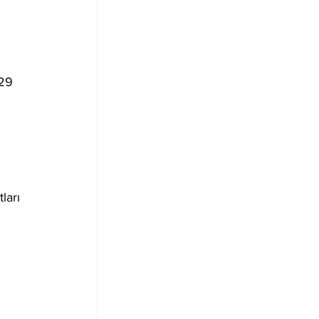
29 
ları 
 