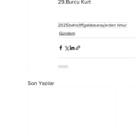
29.Burcu Kurt
2025
bahis
tff
galatasaray
erden timur
Gündem
Son Yazılar