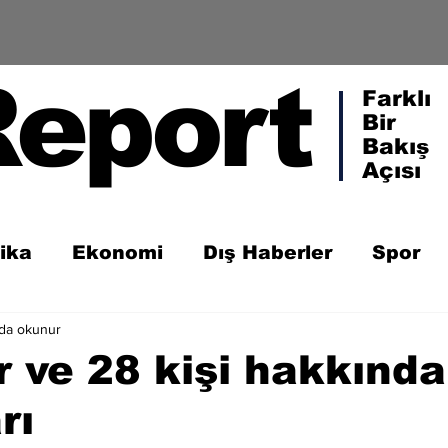
Report
Farklı
Bir
Bakış
Açısı
tika
Ekonomi
Dış Haberler
Spor
ada okunur
 ve 28 kişi hakkında
rı