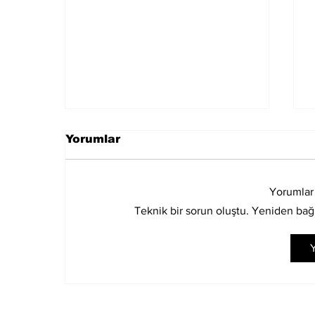
Yorumlar
Yorumlar
Teknik bir sorun oluştu. Yeniden ba
Muğla Marmaris'te
Y
deprem meydana geldi