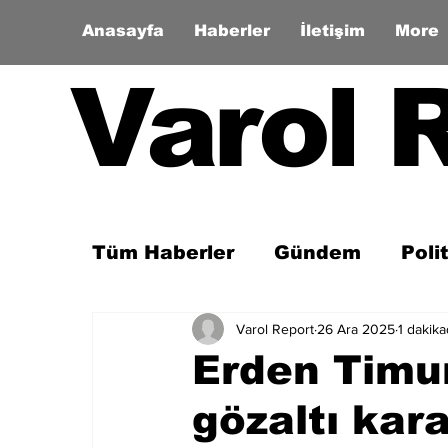
Anasayfa
Haberler
İletişim
More
Varol 
Tüm Haberler
Gündem
Poli
Varol Report
26 Ara 2025
1 dakik
Son Dakika
Zaman Tüneli
Erden Timur
gözaltı kara