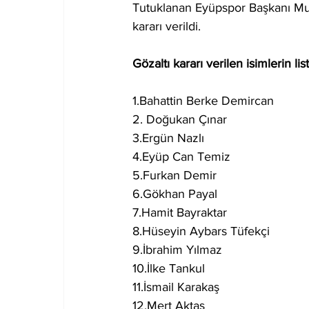
Tutuklanan Eyüpspor Başkanı Mur
kararı verildi.
Gözaltı kararı verilen isimlerin lis
1.Bahattin Berke Demircan
2. Doğukan Çınar
3.Ergün Nazlı
4.Eyüp Can Temiz
5.Furkan Demir
6.Gökhan Payal
7.Hamit Bayraktar
8.Hüseyin Aybars Tüfekçi
9.İbrahim Yılmaz
10.İlke Tankul
11.İsmail Karakaş
12.Mert Aktaş