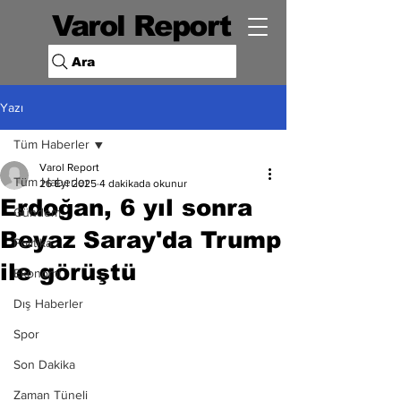
Varol Report
Ara
Yazı
Tüm Haberler
Varol Report
Tüm Haberler
26 Eyl 2025
4 dakikada okunur
Erdoğan, 6 yıl sonra
Gündem
Beyaz Saray'da Trump
Politika
ile görüştü
Ekonomi
Dış Haberler
Spor
Son Dakika
Zaman Tüneli