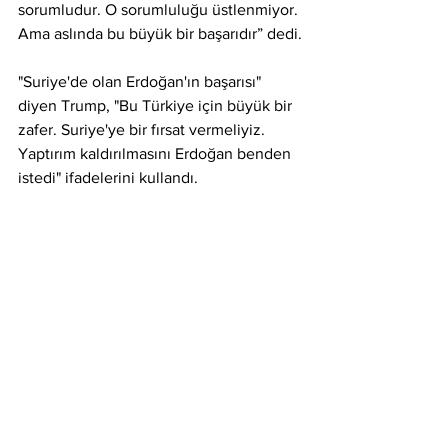
sorumludur. O sorumluluğu üstlenmiyor. 
Ama aslında bu büyük bir başarıdır” dedi.
"Suriye'de olan Erdoğan'ın başarısı" 
diyen Trump, "Bu Türkiye için büyük bir 
zafer. Suriye'ye bir fırsat vermeliyiz. 
Yaptırım kaldırılmasını Erdoğan benden 
istedi" ifadelerini kullandı.
 "Harika bir görüşmeydi" 
Görüşme 2 saat 20 dakika 
sürdü. Erdoğan, saat 20.50’de Beyaz 
Saray’dan ayrıldı. Trump, Erdoğan’ı 
ayrılırken uğurladı. Kapıda 
Cumhurbaşkanı Erdoğan ile bir süre 
daha sohbet eden Trump, 