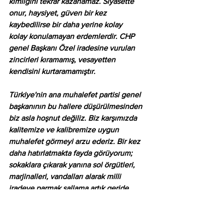
kimliğini tekrar kazanamaz. Siyasette 
onur, haysiyet, güven bir kez 
kaybedilirse bir daha yerine kolay 
kolay konulamayan erdemlerdir. CHP 
genel Başkanı Özel iradesine vurulan 
zincirleri kıramamış, vesayetten 
kendisini kurtaramamıştır.
Türkiye'nin ana muhalefet partisi genel 
başkanının bu hallere düşürülmesinden 
biz asla hoşnut değiliz. Biz karşımızda 
kalitemize ve kalibremize uygun 
muhalefet görmeyi arzu ederiz. Bir kez 
daha hatırlatmakta fayda görüyorum; 
sokaklara çıkarak yanına sol örgütleri, 
marjinalleri, vandalları alarak milli 
iradeye parmak sallama artık geride 
kalmıştır. Sokak teröründen siyasete, 
adalete istikamet çizildiği günden eski 