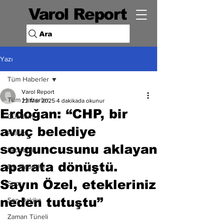
Varol Report
Ara
Yazı
Tüm Haberler
Varol Report
Tüm Haberler
22 Mar 2025
4 dakikada okunur
Erdoğan: “CHP, bir
Gündem
avuç belediye
Politika
soyguncusunu aklayan
Ekonomi
aparata dönüştü.
Dış Haberler
Sayın Özel, etekleriniz
Spor
neden tutuştu”
Son Dakika
Zaman Tüneli