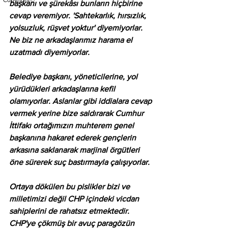
Copyright©
başkanı ve şürekâsı bunların hiçbirine 
cevap veremiyor. 'Sahtekarlık, hırsızlık, 
yolsuzluk, rüşvet yoktur' diyemiyorlar. 
Ne biz ne arkadaşlarımız harama el 
uzatmadı diyemiyorlar.
Belediye başkanı, yöneticilerine, yol 
yürüdükleri arkadaşlarına kefil 
olamıyorlar. Aslanlar gibi iddialara cevap 
vermek yerine bize saldırarak Cumhur 
İttifakı ortağımızın muhterem genel 
başkanına hakaret ederek gençlerin 
arkasına saklanarak marjinal örgütleri 
öne sürerek suç bastırmayla çalışıyorlar.
Ortaya dökülen bu pislikler bizi ve 
milletimizi değil CHP içindeki vicdan 
sahiplerini de rahatsız etmektedir. 
CHP'ye çökmüş bir avuç paragözün 