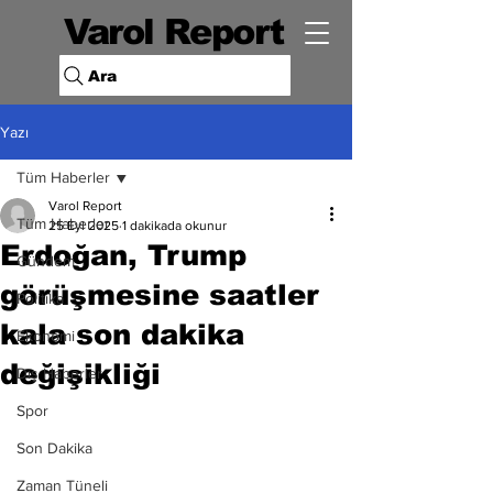
Varol Report
Ara
Yazı
Tüm Haberler
Varol Report
Tüm Haberler
25 Eyl 2025
1 dakikada okunur
Erdoğan, Trump
Gündem
görüşmesine saatler
Politika
kala son dakika
Ekonomi
değişikliği
Dış Haberler
Spor
Son Dakika
Zaman Tüneli