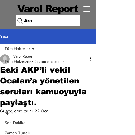
Varol Report
Ara
Yazı
Tüm Haberler
Varol Report
Tüm Haberler
26 Kas 2025
2 dakikada okunur
Eski AKP’li vekil
Gündem
Öcalan’a yönetilen
Politika
soruları kamuoyuyla
Ekonomi
paylaştı.
Dış Haberler
Güncelleme tarihi:
22 Oca
Spor
Son Dakika
Zaman Tüneli