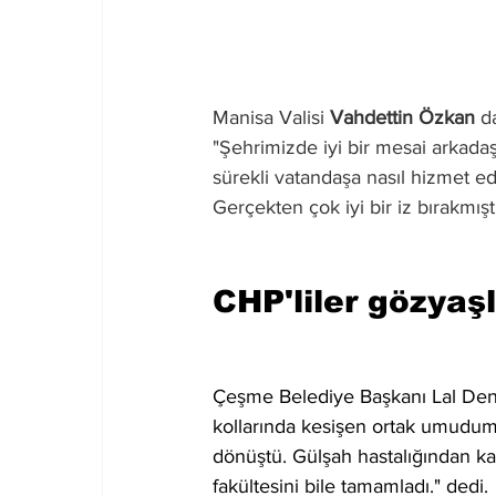
Manisa Valisi 
Vahdettin Özkan
 d
"Şehrimizde iyi bir mesai arkada
sürekli vatandaşa nasıl hizmet ede
Gerçekten çok iyi bir iz bırakmıştı,
CHP'liler gözyaş
Çeşme Belediye Başkanı Lal Deni
kollarında kesişen ortak umudu
dönüştü. Gülşah hastalığından ka
fakültesini bile tamamladı." dedi.