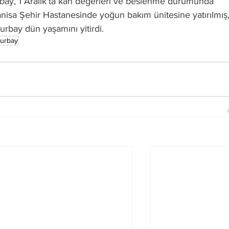
bay, 1 Aralık'ta kan değerleri ve beslenme durumunda 
isa Şehir Hastanesinde yoğun bakım ünitesine yatırılmış,
rbay dün yaşamını yitirdi. 
durbay