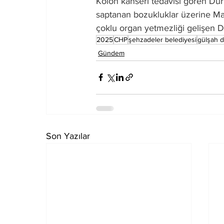
Kolon kanseri tedavisi gören Dur
saptanan bozukluklar üzerine Man
çoklu organ yetmezliği gelişen Du
2025
CHP
şehzadeler belediyesi
gülşah 
Gündem
Son Yazılar