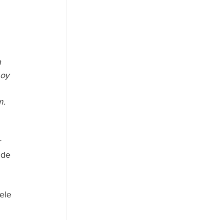
 
 
 oy 
. 
 
nde 
ele 