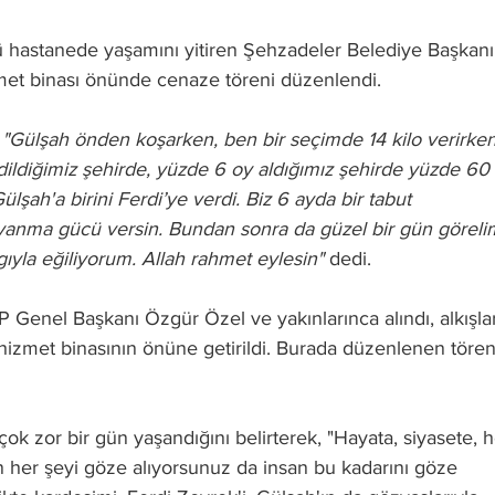
 hastanede yaşamını yitiren Şehzadeler Belediye Başkanı
zmet binası önünde cenaze töreni düzenlendi. 
 
"Gülşah önden koşarken, ben bir seçimde 14 kilo verirken
edildiğimiz şehirde, yüzde 6 oy aldığımız şehirde yüzde 60
 Gülşah'a birini Ferdi’ye verdi. Biz 6 ayda bir tabut 
yanma gücü versin. Bundan sonra da güzel bir gün görelim
ıyla eğiliyorum. Allah rahmet eylesin" 
dedi.
enel Başkanı Özgür Özel ve yakınlarınca alındı, alkışlar
 hizmet binasının önüne getirildi. Burada düzenlenen töre
 çok zor bir gün yaşandığını belirterek, "Hayata, siyasete, h
en her şeyi göze alıyorsunuz da insan bu kadarını göze 