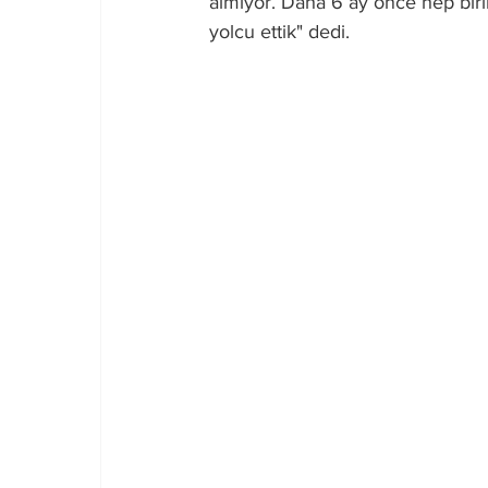
almıyor. Daha 6 ay önce hep birli
yolcu ettik" dedi.