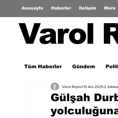
Anasayfa
Haberler
İletişim
More
Varol 
Tüm Haberler
Gündem
Poli
Varol Report
15 Ara 2025
2 dakik
Son Dakika
Zaman Tüneli
Gülşah Dur
yolculuğuna