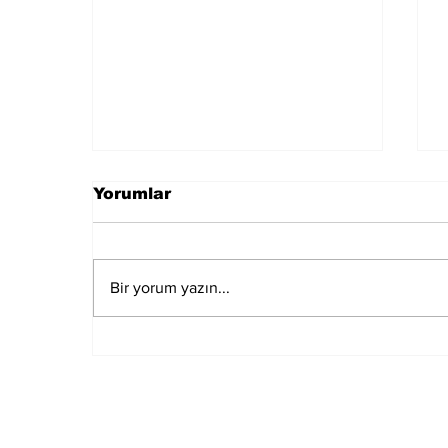
Yorumlar
Bir yorum yazın...
CHP Kulisi: Parti İçi
Muhalefetten
Kılıçdaroğlu'na "Aday
Olma" Çağrısı Hazırlığı