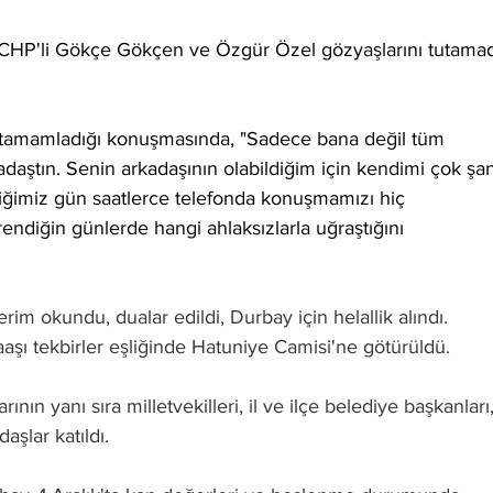
, CHP'li Gökçe Gökçen ve Özgür Özel gözyaşlarını tutamad
 tamamladığı konuşmasında, "Sadece bana değil tüm 
kadaştın. Senin arkadaşının olabildiğim için kendimi çok şan
iğimiz gün saatlerce telefonda konuşmamızı hiç 
ndiğin günlerde hangi ahlaksızlarla uğraştığını 
im okundu, dualar edildi, Durbay için helallik alındı.
aaşı tekbirler eşliğinde Hatuniye Camisi'ne götürüldü.
ının yanı sıra milletvekilleri, il ve ilçe belediye başkanları,
aşlar katıldı.