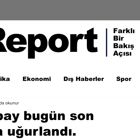
Report
Farklı
Bir
Bakış
Açısı
tika
Ekonomi
Dış Haberler
Spor
ada okunur
bay bugün son
 uğurlandı.