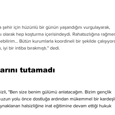
a şehir için hüzünlü bir günün yaşandığını vurgulayarak, 
şı olarak hep koşturma içerisindeydi. Rahatsızlığına rağme
bilirim... Bütün kurumlarla koordineli bir şekilde çalışıyor
 iyi bir intiba bırakmıştı." dedi.
larını tutamadı
zli, "Ben size benim gülümü anlatacağım. Bizim gençlik 
muzun yolu önce dostluğa ardından mükemmel bir kardeşl
ynaklanan halsizliğine inat eğitimine devam ettiği hukuk 