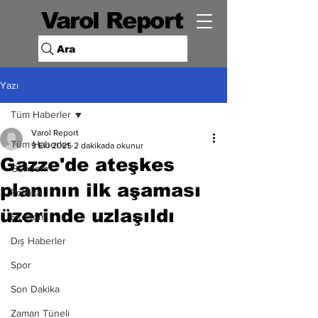
Varol Report
Ara
Yazı
Tüm Haberler
Varol Report
Tüm Haberler
9 Eki 2025
2 dakikada okunur
Gazze'de ateşkes
Gündem
planının ilk aşaması
Politika
üzerinde uzlaşıldı
Ekonomi
Dış Haberler
Spor
Son Dakika
Zaman Tüneli