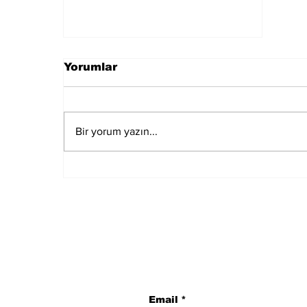
Yorumlar
Bir yorum yazın...
İmamoğlu hakkında
hazırlanan iddianamede,
kamu hizmetlerinden
men edilmesi ve 7 yıl 4
aya kadar hapsi istendi.
Subscribe to Our N
Email
*