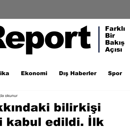
Report
Farklı
Bir
Bakış
Açısı
tika
Ekonomi
Dış Haberler
Spor
ada okunur
kındaki bilirkişi
kabul edildi. İlk