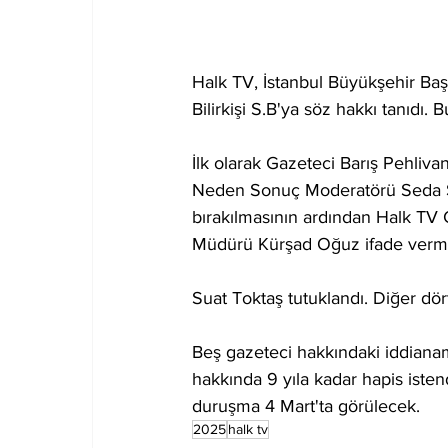
Halk TV, İstanbul Büyükşehir Ba
Bilirkişi S.B'ya söz hakkı tanıdı.
İlk olarak Gazeteci Barış Pehli
Neden Sonuç Moderatörü Seda Sel
bırakılmasının ardından Halk TV
Müdürü Kürşad Oğuz ifade vermey
Suat Toktaş tutuklandı. Diğer dört
Beş gazeteci hakkındaki iddiana
hakkında 9 yıla kadar hapis istend
duruşma 4 Mart'ta görülecek.
2025
halk tv