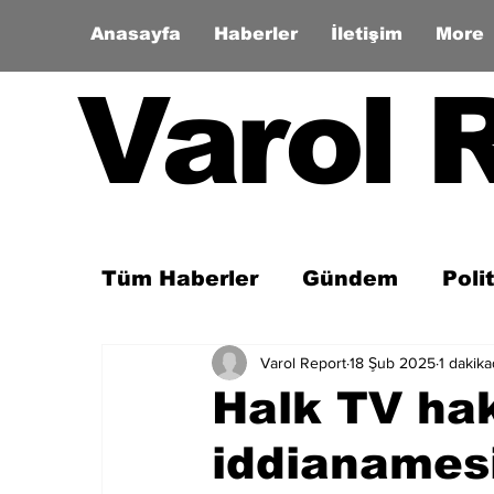
Anasayfa
Haberler
İletişim
More
Varol 
Tüm Haberler
Gündem
Poli
Varol Report
18 Şub 2025
1 dakik
Son Dakika
Zaman Tüneli
Halk TV hak
iddianamesi 