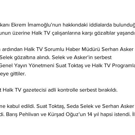
şkanı Ekrem İmamoğlu'nun hakkındaki iddialarda bulundu
 Bunun üzerine Halk TV çalışanlarına karşı gözaltılar yaşandı
van ardından Halk TV Sorumlu Haber Müdürü Serhan Asker 
ek gözaltına alındı. Selek ve Asker'in serbest 
 Genel Yayın Yönetmeni Suat Toktaş ve Halk TV Programla
e gittiler.
 Halk TV gazetecisi adli kontrolle serbest bırakıldı.
me kabul edildi. Suat Toktaş, Seda Selek ve Serhan Asker
i. Barış Pehlivan ve Kürşad Oğuz'un 14 yıl hapsi istendi. İl