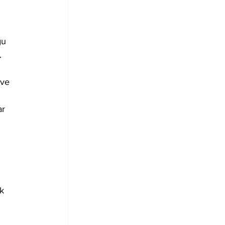
ğu 
.
ve 
r 
 
k 