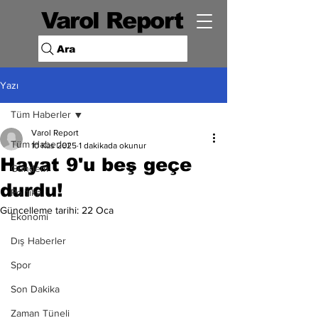
Varol Report
Ara
Yazı
Tüm Haberler
Varol Report
Tüm Haberler
10 Kas 2025
1 dakikada okunur
Hayat 9'u beş geçe
Gündem
durdu!
Politika
Güncelleme tarihi:
22 Oca
Ekonomi
Dış Haberler
Spor
Son Dakika
Zaman Tüneli