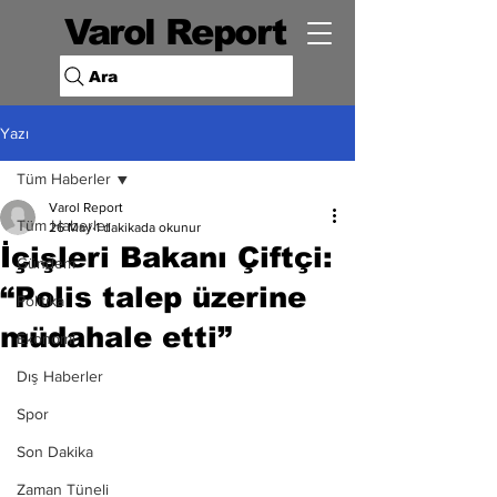
Varol Report
Ara
Yazı
Tüm Haberler
Varol Report
Tüm Haberler
26 May
1 dakikada okunur
İçişleri Bakanı Çiftçi:
Gündem
“Polis talep üzerine
Politika
müdahale etti”
Ekonomi
Dış Haberler
Spor
Son Dakika
Zaman Tüneli