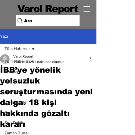
Varol Report
Ara
Yazı
Tüm Haberler
Varol Report
Tüm Haberler
18 Tem 2025
1 dakikada okunur
İBB’ye yönelik
Gündem
yolsuzluk
Politika
soruşturmasında yeni
Ekonomi
dalga. 18 kişi
Dış Haberler
hakkında gözaltı
Spor
kararı
Son Dakika
Zaman Tüneli