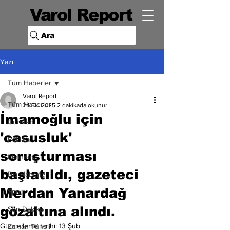
Varol Report
Ara
Yazı
Tüm Haberler
Varol Report
Tüm Haberler
24 Eki 2025
2 dakikada okunur
İmamoğlu için
Gündem
'casusluk'
Politika
soruşturması
Ekonomi
başlatıldı, gazeteci
Dış Haberler
Merdan Yanardağ
Spor
gözaltına alındı.
Son Dakika
Güncelleme tarihi:
13 Şub
Zaman Tüneli