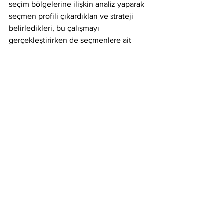
seçim bölgelerine ilişkin analiz yaparak 
seçmen profili çıkardıkları ve strateji 
belirledikleri, bu çalışmayı 
gerçekleştirirken de seçmenlere ait 
bilgilerin yabancı istihbarat servisleri ile 
paylaşıldığı ve eylemin casusluk 
faaliyeti kapsamında olduğu, ayrıca 
şüpheli Hüseyin Gün’ün suç örgütünün 
kurucusu diğer şüphelilerden Ekrem 
İmamoğlu’yla irtibatı ve ortak 
buluşmalarının bulunduğu anlaşılmıştır” 
iddiasını ortaya attı.
Gazeteci Merdan Yanardağ’ın ise 
Hüseyin Gün ile “çok sayıda irtibat ve 
yazışmalarının tespit edildiği” öne 
sürüldü.